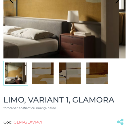
LIMO, VARIANT 1, GLAMORA
fototapet abstract cu nuanțe calde
Cod:
GLM-GLXVI471
(#39811)