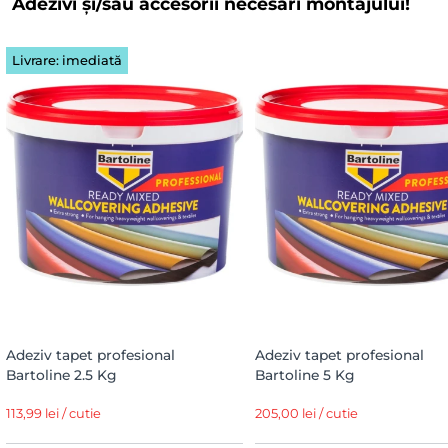
Adezivi și/sau accesorii necesari montajului!
Livrare: imediată
Adeziv tapet profesional
Adeziv tapet profesional
Bartoline 2.5 Kg
Bartoline 5 Kg
113,99 lei / cutie
205,00 lei / cutie