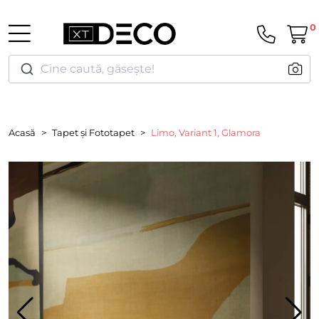
0
Cine caută, găsește!
Acasă
Tapet și Fototapet
Limo, Variant 1, Glamora