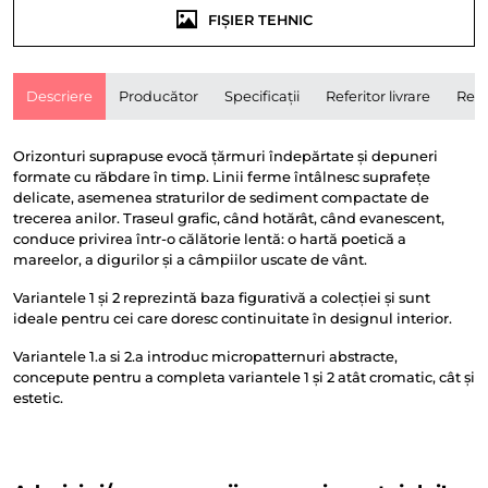
FIȘIER TEHNIC
Descriere
Producător
Specificații
Referitor livrare
Rece
Orizonturi suprapuse evocă țărmuri îndepărtate și depuneri
formate cu răbdare în timp. Linii ferme întâlnesc suprafețe
delicate, asemenea straturilor de sediment compactate de
trecerea anilor. Traseul grafic, când hotărât, când evanescent,
conduce privirea într-o călătorie lentă: o hartă poetică a
mareelor, a digurilor și a câmpiilor uscate de vânt.
Variantele 1 și 2 reprezintă baza figurativă a colecției și sunt
ideale pentru cei care doresc continuitate în designul interior.
Variantele 1.a si 2.a introduc micropatternuri abstracte,
concepute pentru a completa variantele 1 și 2 atât cromatic, cât și
estetic.