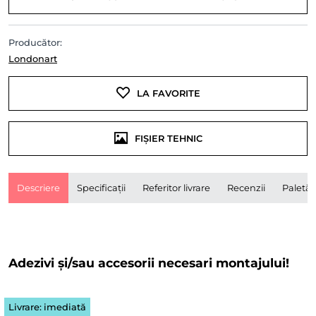
Producător:
Londonart
LA FAVORITE
FIȘIER TEHNIC
Descriere
Specificații
Referitor livrare
Recenzii
Paletă
Adezivi și/sau accesorii necesari montajului!
Livrare: imediată