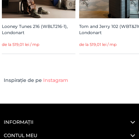
Looney Tunes 216 (WBLT216-1),
Tom and Jerry 102 (WBT&J10
Londonart
Londonart
de la 519,01 lei / mp
de la 519,01 lei / mp
Inspirație de pe
Instagram
INFORMAȚII
CONTUL MEU