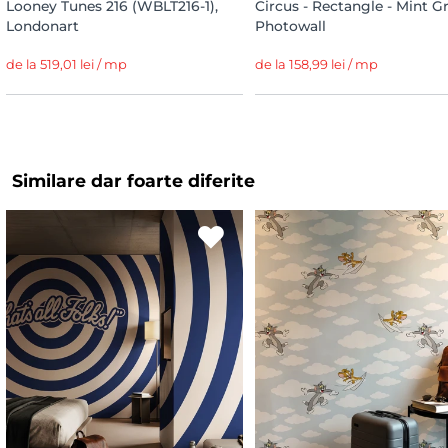
Looney Tunes 216 (WBLT216-1),
Circus - Rectangle - Mint G
Londonart
Photowall
de la 519,01 lei / mp
de la 158,99 lei / mp
Similare dar foarte diferite