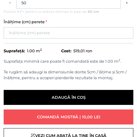
−
+
Folosiți
+ / −
pentru a selecta lățimea în pași de
50 cm
Înălțime (cm) perete
*
2
Suprafață:
1.00
m
Cost:
519,01 ron
2
Suprafața minimă care poate fi comandată este de 1.00 m
.
Te rugăm să adaugi la dimensiunile dorite 5cm / lățime și 5cm /
înălțime, pentru a acoperi pierderile rezultate la montaj.
ADAUGĂ ÎN COȘ
COMANDĂ MOSTRĂ | 10,00 LEI
VEZI CUM ARATĂ LA TINE ÎN CASĂ