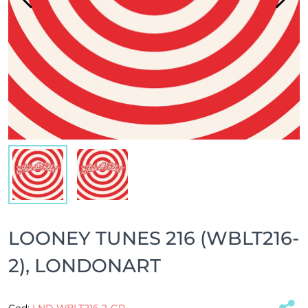
LOONEY TUNES 216 (WBLT216-
2), LONDONART
Cod:
LND-WBLT216-2-GR