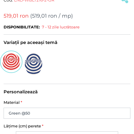
519,01 ron
(
519,01 ron
/ mp)
DISPONIBILITATE:
7 - 12 zile lucrătoare
Variații pe aceeași temă
Personalizează
Material
*
Lățime (cm) perete
*