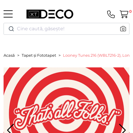
0
Cine caută, găsește!
Acasă
Tapet și Fototapet
Looney Tunes 216 (WBLT216-2), Lond