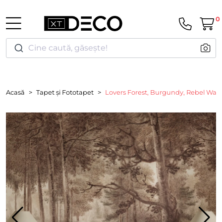
0
Cine caută, găsește!
Acasă
Tapet și Fototapet
Lovers Forest, Burgundy, Rebel Wall