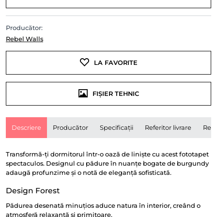
Producător:
Rebel Walls
LA FAVORITE
FIȘIER TEHNIC
Descriere
Producător
Specificații
Referitor livrare
Rece
Transformă-ți dormitorul într-o oază de liniște cu acest fototapet
spectaculos. Designul cu pădure în nuanțe bogate de burgundy
adaugă profunzime și o notă de eleganță sofisticată.
Design Forest
Pădurea desenată minuțios aduce natura în interior, creând o
atmosferă relaxantă și primitoare.