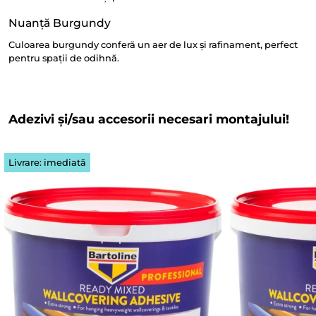
Nuanță Burgundy
Culoarea burgundy conferă un aer de lux și rafinament, perfect
pentru spații de odihnă.
Adezivi și/sau accesorii necesari montajului!
Livrare: imediată