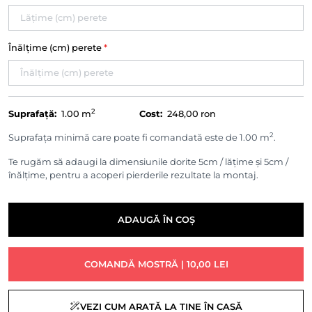
Înălțime (cm) perete
*
2
Suprafață:
1.00
m
Cost:
248,00 ron
2
Suprafața minimă care poate fi comandată este de 1.00 m
.
Te rugăm să adaugi la dimensiunile dorite 5cm / lățime și 5cm /
înălțime, pentru a acoperi pierderile rezultate la montaj.
ADAUGĂ ÎN COȘ
COMANDĂ MOSTRĂ | 10,00 LEI
VEZI CUM ARATĂ LA TINE ÎN CASĂ