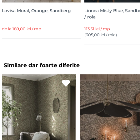
Lovisa Mural, Orange, Sandberg
Linnea Misty Blue, Sandb
/ rola
de la 189,00 lei / mp
113,51 lei / mp
(605,00 lei / rola)
Similare dar foarte diferite