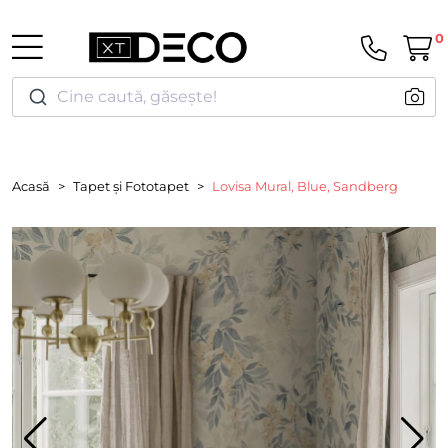
0
Cine caută, găsește!
Acasă
Tapet și Fototapet
Lovisa Mural, Blue, Sandberg