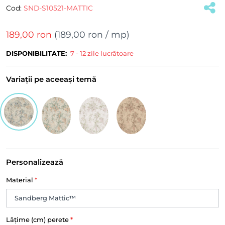
Cod:
SND-S10521-MATTIC
189,00 ron
(
189,00 ron
/ mp)
DISPONIBILITATE:
7 - 12 zile lucrătoare
Variații pe aceeași temă
Personalizează
Material
*
Lățime (cm) perete
*