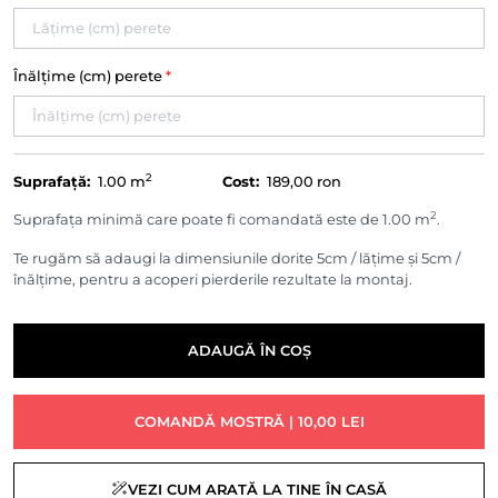
Înălțime (cm) perete
*
2
Suprafață:
1.00
m
Cost:
189,00 ron
2
Suprafața minimă care poate fi comandată este de 1.00 m
.
Te rugăm să adaugi la dimensiunile dorite 5cm / lățime și 5cm /
înălțime, pentru a acoperi pierderile rezultate la montaj.
ADAUGĂ ÎN COȘ
COMANDĂ MOSTRĂ | 10,00 LEI
VEZI CUM ARATĂ LA TINE ÎN CASĂ