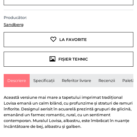
Producător:
Sandberg
LA FAVORITE
FIȘIER TEHNIC
Descriere
Specificații
Referitor livrare
Recenzii
Paletă
Această versiune mai mare a tapetului imprimat tradițional
Lovisa emană un calm blând, cu profunzime și straturi de ramuri
înflorite. Designul aerisit în acuarelă prezintă grupuri de glicină,
emanând un farmec romantic, rural, cu un sentiment
contemporan. Muralul Lovisa, albastru, este îmbrăcat în nuanțe
încântătoare de bej, albastru și galben.