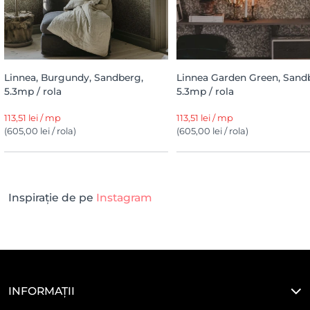
Linnea, Burgundy, Sandberg,
Linnea Garden Green, Sand
5.3mp / rola
5.3mp / rola
113,51 lei / mp
113,51 lei / mp
(605,00 lei / rola)
(605,00 lei / rola)
Inspirație de pe
Instagram
INFORMAȚII