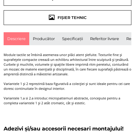
FIȘIER TEHNIC
Descriere
Producător
Specificații
Referitor livrare
Rece
Module tactile se îmbină asemenea unor plăci atent șlefuite. Texturile fine și
suprafețele compacte creează un echilibru arhitectural între sculptură și țesătură.
Curbele și muchiile, volumele și spațiile libere imprimă ritm peretelui, conturând
un mozaic de materie esențială și disciplinată, în care fiecare suprafață păstrează o
amprentă distinctă a măiestriei artizanale.
Variantele 1 și 2 reprezintă baza figurativă a colecției și sunt ideale pentru cei care
doresc continuitate în designul interior.
Variantele 1.a si 2.a introduc micropatternuri abstracte, concepute pentru a
completa variantele 1 și 2 atât cromatic, cât și estetic.
Adezivi și/sau accesorii necesari montajului!