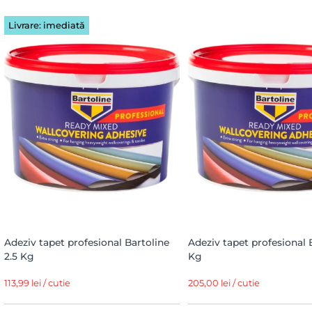
Livrare: imediată
Adeziv tapet profesional Bartoline
Adeziv tapet profesional 
2.5 Kg
Kg
113,99 lei / cutie
205,00 lei / cutie