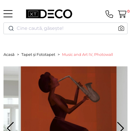
0
Cine caută, găsește!
Acasă
Tapet și Fototapet
Music and Art IV, Photowall