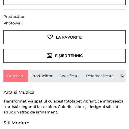
Producător:
Photowall
LA FAVORITE
FIȘIER TEHNIC
Descriere
Producător
Specificații
Referitor livrare
Rece
Artă și Muzică
Transformați-vă spațiul cu acest fototapet vibrant, ce înfățișează
o artistă elegantă la saxofon. Culorile calde și designul stilizat
aduc un strop de rafinament.
Stil Modern