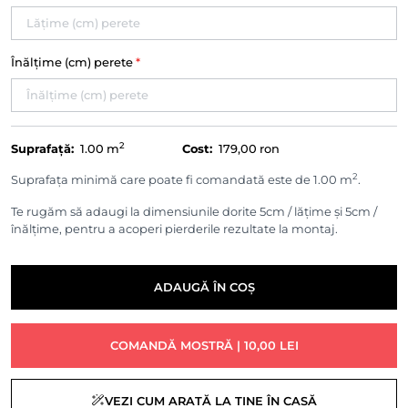
Înălțime (cm) perete
*
2
Suprafață:
1.00
m
Cost:
179,00 ron
2
Suprafața minimă care poate fi comandată este de 1.00 m
.
Te rugăm să adaugi la dimensiunile dorite 5cm / lățime și 5cm /
înălțime, pentru a acoperi pierderile rezultate la montaj.
ADAUGĂ ÎN COȘ
COMANDĂ MOSTRĂ | 10,00 LEI
VEZI CUM ARATĂ LA TINE ÎN CASĂ