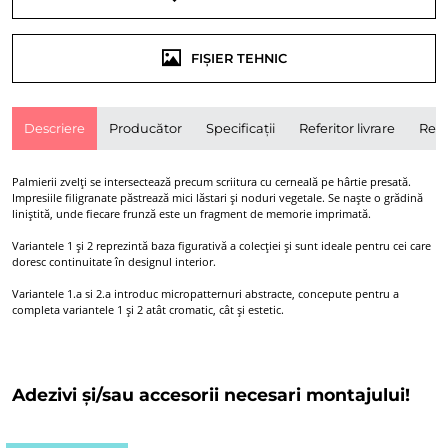
FIȘIER TEHNIC
Descriere
Producător
Specificații
Referitor livrare
Rece
Palmierii zvelți se intersectează precum scriitura cu cerneală pe hârtie presată.
Impresiile filigranate păstrează mici lăstari și noduri vegetale. Se naște o grădină
liniștită, unde fiecare frunză este un fragment de memorie imprimată.
Variantele 1 și 2 reprezintă baza figurativă a colecției și sunt ideale pentru cei care
doresc continuitate în designul interior.
Variantele 1.a si 2.a introduc micropatternuri abstracte, concepute pentru a
completa variantele 1 și 2 atât cromatic, cât și estetic.
Adezivi și/sau accesorii necesari montajului!