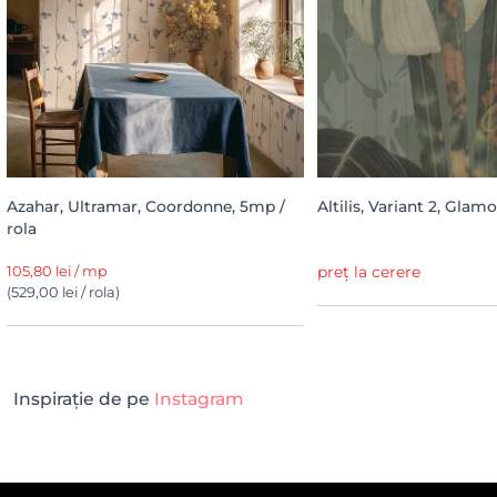
Azahar, Ultramar, Coordonne, 5mp /
Altilis, Variant 2, Glam
rola
105,80 lei / mp
preț la cerere
(529,00 lei / rola)
Inspirație de pe
Instagram