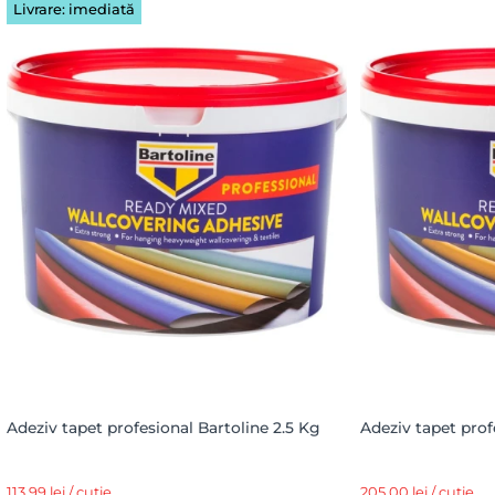
Livrare: imediată
Adeziv tapet profesional Bartoline 2.5 Kg
Adeziv tapet prof
113,99 lei / cutie
205,00 lei / cutie