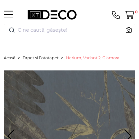
0
Cine caută, găsește!
Acasă
Tapet și Fototapet
Nerium, Variant 2, Glamora