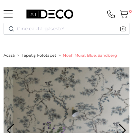
0
Cine caută, găsește!
Acasă
Tapet și Fototapet
Noah Mural, Blue, Sandberg