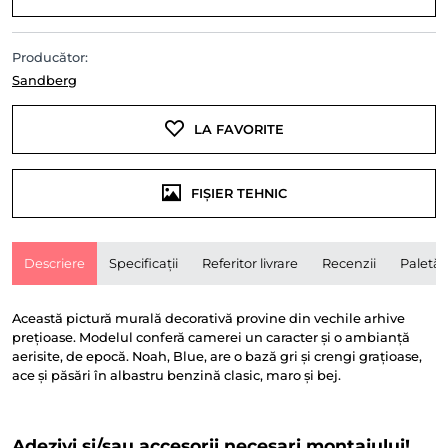
Producător:
Sandberg
LA FAVORITE
FIȘIER TEHNIC
Descriere
Specificații
Referitor livrare
Recenzii
Paletă
Această pictură murală decorativă provine din vechile arhive
prețioase. Modelul conferă camerei un caracter și o ambianță
aerisite, de epocă. Noah, Blue, are o bază gri și crengi grațioase,
ace și păsări în albastru benzină clasic, maro și bej.
Adezivi și/sau accesorii necesari montajului!