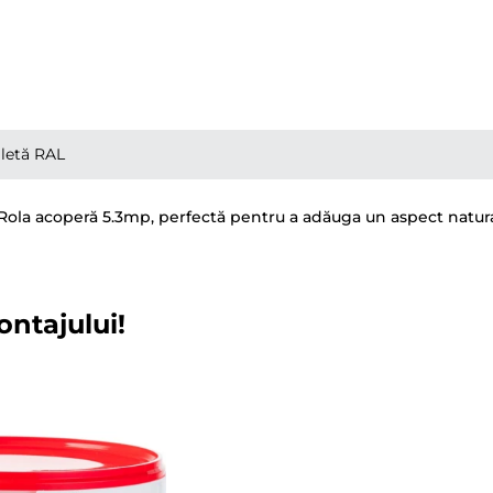
letă RAL
Rola acoperă 5.3mp, perfectă pentru a adăuga un aspect natural ș
ontajului!