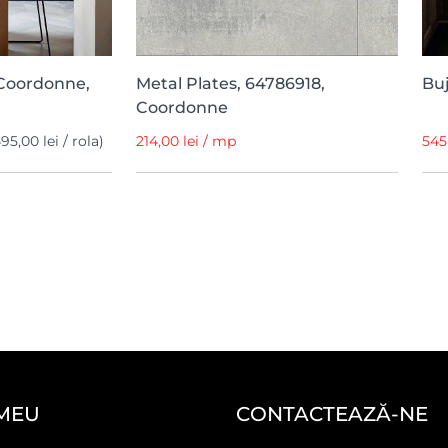
Coordonne,
Metal Plates, 64786918,
Buj
Coordonne
95,00 lei / rola)
214,00 lei / mp
545
MEU
CONTACTEAZĂ-NE