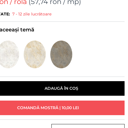
ron
/ rola
(
57,74 ron
/ mp)
TATE:
7 - 12 zile lucrătoare
e aceeași temă
ADAUGĂ ÎN COȘ
COMANDĂ MOSTRĂ | 10,00 LEI