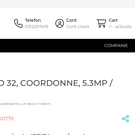
Telefon
Cont
Cart
0312297419
Cont client
0
- articole
COMPANIE
 32, COORDONNE, 5.3MP /
e piatră pentru un decor modern
00779
(#35686)