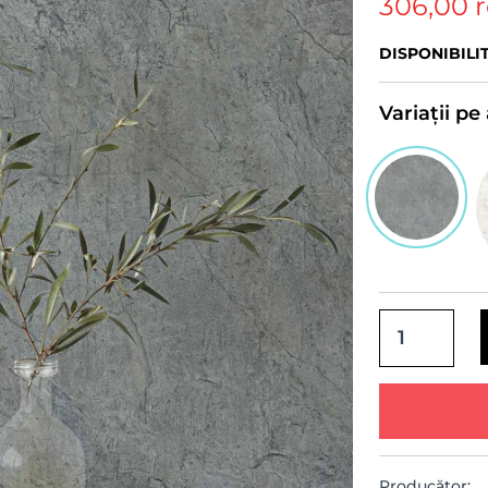
306,00 
DISPONIBILI
Variații p
Producător: