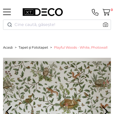
0
Cine caută, găsește!
Acasă
Tapet și Fototapet
Playful Woods - White, Photowall