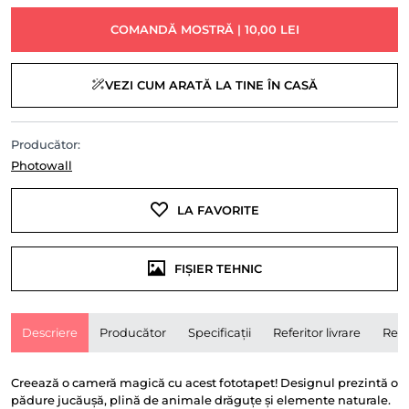
COMANDĂ MOSTRĂ | 10,00 LEI
VEZI CUM ARATĂ LA TINE ÎN CASĂ
Producător:
Photowall
LA FAVORITE
FIȘIER TEHNIC
Descriere
Producător
Specificații
Referitor livrare
Rece
Creează o cameră magică cu acest fototapet! Designul prezintă o
pădure jucăușă, plină de animale drăguțe și elemente naturale.