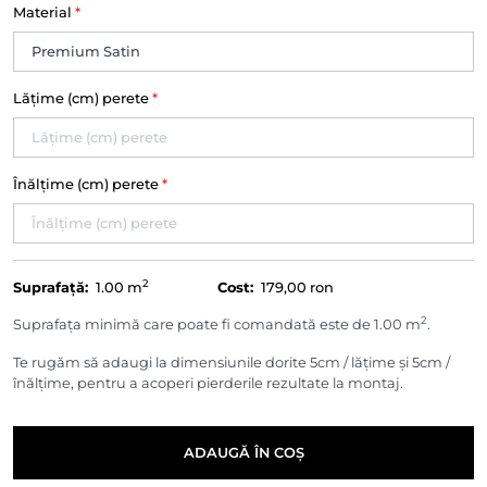
Material
*
Lățime (cm) perete
*
Înălțime (cm) perete
*
2
Suprafață:
1.00
m
Cost:
179,00 ron
2
Suprafața minimă care poate fi comandată este de 1.00 m
.
Te rugăm să adaugi la dimensiunile dorite 5cm / lățime și 5cm /
înălțime, pentru a acoperi pierderile rezultate la montaj.
ADAUGĂ ÎN COȘ