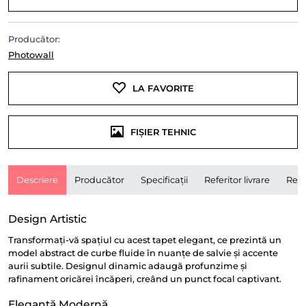
Producător:
Photowall
LA FAVORITE
FIȘIER TEHNIC
Descriere
Producător
Specificații
Referitor livrare
Rece
Design Artistic
Transformați-vă spațiul cu acest tapet elegant, ce prezintă un
model abstract de curbe fluide în nuanțe de salvie și accente
aurii subtile. Designul dinamic adaugă profunzime și
rafinament oricărei încăperi, creând un punct focal captivant.
Eleganță Modernă