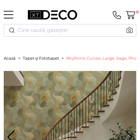
0
Cine caută, găsește!
Acasă
Tapet și Fototapet
Rhythmic Curves, Large, Sage, Phot