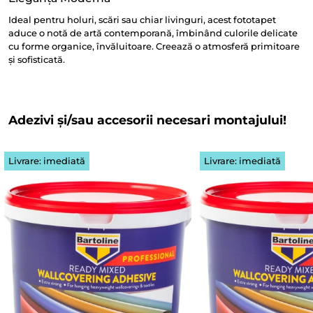
Ideal pentru holuri, scări sau chiar livinguri, acest fototapet
aduce o notă de artă contemporană, îmbinând culorile delicate
cu forme organice, învăluitoare. Creează o atmosferă primitoare
și sofisticată.
Adezivi și/sau accesorii necesari montajului!
Livrare: imediată
Livrare: imediată