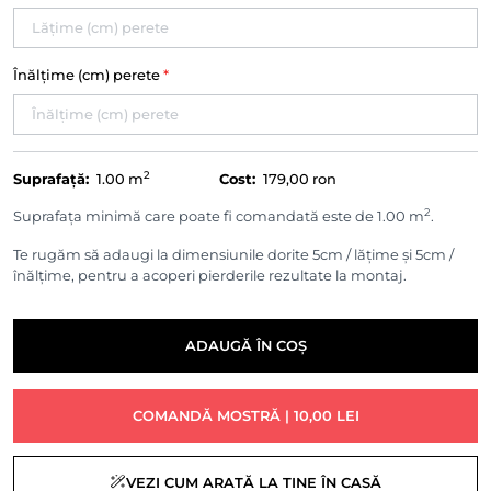
Înălțime (cm) perete
*
2
Suprafață:
1.00
m
Cost:
179,00 ron
2
Suprafața minimă care poate fi comandată este de 1.00 m
.
Te rugăm să adaugi la dimensiunile dorite 5cm / lățime și 5cm /
înălțime, pentru a acoperi pierderile rezultate la montaj.
ADAUGĂ ÎN COȘ
COMANDĂ MOSTRĂ | 10,00 LEI
VEZI CUM ARATĂ LA TINE ÎN CASĂ