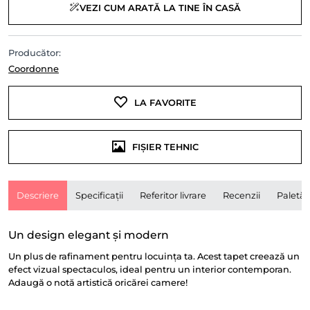
VEZI CUM ARATĂ LA TINE ÎN CASĂ
Producător:
Coordonne
LA FAVORITE
FIȘIER TEHNIC
Descriere
Specificații
Referitor livrare
Recenzii
Paletă
Un design elegant și modern
Un plus de rafinament pentru locuința ta. Acest tapet creează un
efect vizual spectaculos, ideal pentru un interior contemporan.
Adaugă o notă artistică oricărei camere!