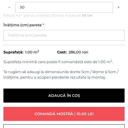
−
+
Folosiți
+ / −
pentru a selecta lățimea în pași de
50 cm
Înălțime (cm) perete
*
2
Suprafață:
1.00
m
Cost:
286,00 ron
2
Suprafața minimă care poate fi comandată este de 1.00 m
.
Te rugăm să adaugi la dimensiunile dorite 5cm / lățime și 5cm /
înălțime, pentru a acoperi pierderile rezultate la montaj.
ADAUGĂ ÎN COȘ
COMANDĂ MOSTRĂ | 10,00 LEI