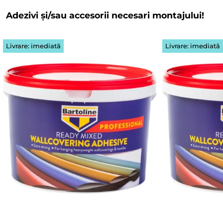
Adezivi și/sau accesorii necesari montajului!
Livrare: imediată
Livrare: imediată