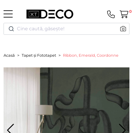
0
Cine caută, găsește!
Acasă
Tapet și Fototapet
Ribbon, Emerald, Coordonne