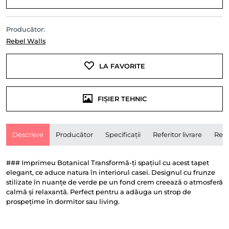
Producător:
Rebel Walls
LA FAVORITE
FIȘIER TEHNIC
Descriere
Producător
Specificații
Referitor livrare
Rece
### Imprimeu Botanical Transformă-ți spațiul cu acest tapet
elegant, ce aduce natura în interiorul casei. Designul cu frunze
stilizate în nuanțe de verde pe un fond crem creează o atmosferă
calmă și relaxantă. Perfect pentru a adăuga un strop de
prospețime în dormitor sau living.