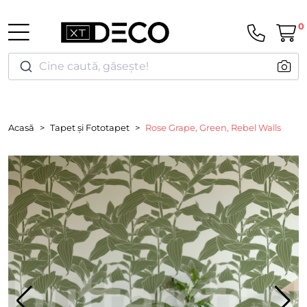
0
Cine caută, găsește!
Acasă
Tapet și Fototapet
Rose Grape, Green, Rebel Walls