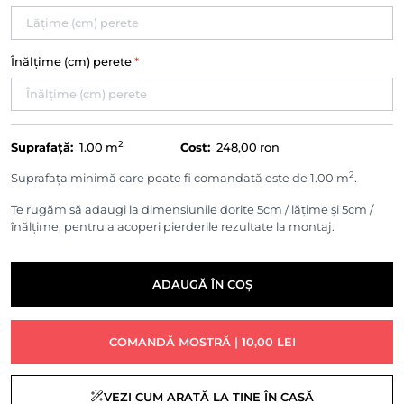
Înălțime (cm) perete
*
2
Suprafață:
1.00
m
Cost:
248,00 ron
2
Suprafața minimă care poate fi comandată este de 1.00 m
.
Te rugăm să adaugi la dimensiunile dorite 5cm / lățime și 5cm /
înălțime, pentru a acoperi pierderile rezultate la montaj.
ADAUGĂ ÎN COȘ
COMANDĂ MOSTRĂ | 10,00 LEI
VEZI CUM ARATĂ LA TINE ÎN CASĂ