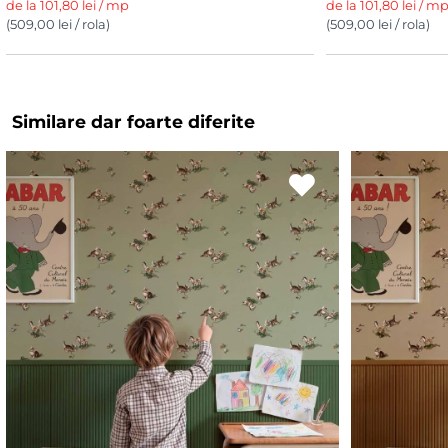
de la 101,80 lei / mp
de la 101,80 lei / m
(509,00 lei / rola)
(509,00 lei / rola)
Similare dar foarte diferite