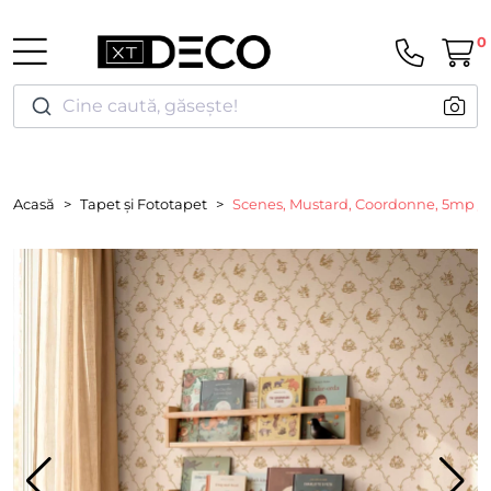
0
Cine caută, găsește!
Acasă
Tapet și Fototapet
Scenes, Mustard, Coordonne, 5mp / r