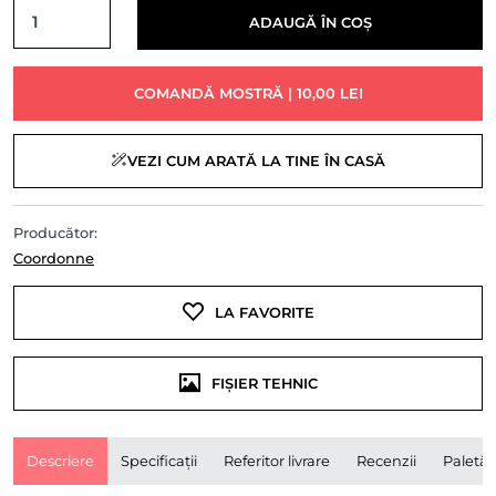
ADAUGĂ ÎN COȘ
COMANDĂ MOSTRĂ | 10,00 LEI
VEZI CUM ARATĂ LA TINE ÎN CASĂ
Producător:
Coordonne
LA FAVORITE
FIȘIER TEHNIC
Descriere
Specificații
Referitor livrare
Recenzii
Paletă