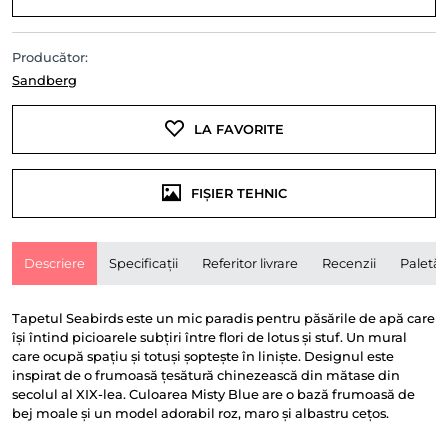
Producător:
Sandberg
LA FAVORITE
FIȘIER TEHNIC
Descriere
Specificații
Referitor livrare
Recenzii
Paletă
Tapetul Seabirds este un mic paradis pentru păsările de apă care
își întind picioarele subțiri între flori de lotus și stuf. Un mural
care ocupă spațiu și totuși șoptește în liniște. Designul este
inspirat de o frumoasă țesătură chinezească din mătase din
secolul al XIX-lea. Culoarea Misty Blue are o bază frumoasă de
bej moale și un model adorabil roz, maro și albastru cețos.