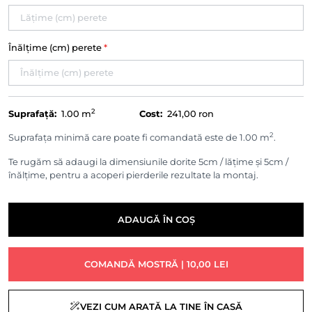
Înălțime (cm) perete
*
2
Suprafață:
1.00
m
Cost:
241,00 ron
2
Suprafața minimă care poate fi comandată este de 1.00 m
.
Te rugăm să adaugi la dimensiunile dorite 5cm / lățime și 5cm /
înălțime, pentru a acoperi pierderile rezultate la montaj.
ADAUGĂ ÎN COȘ
COMANDĂ MOSTRĂ | 10,00 LEI
VEZI CUM ARATĂ LA TINE ÎN CASĂ