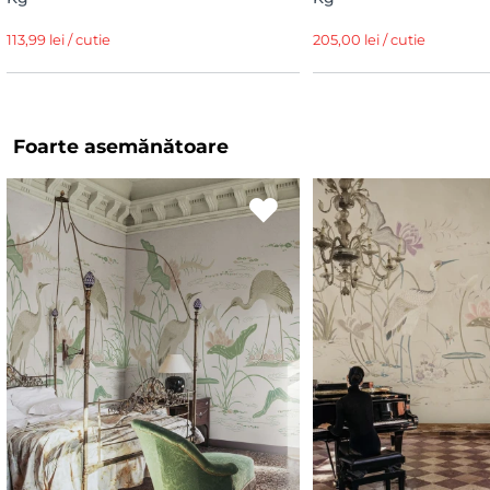
113,99 lei / cutie
205,00 lei / cutie
Foarte asemănătoare