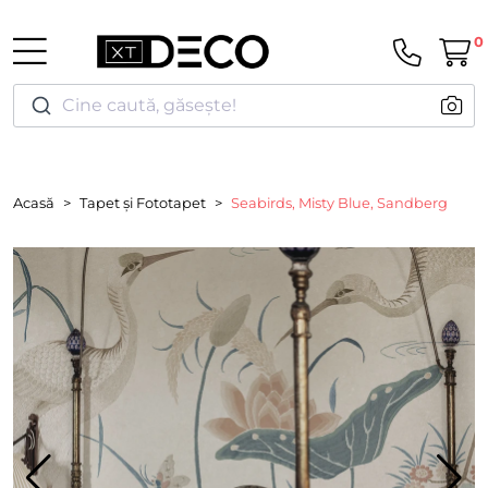
0
Cine caută, găsește!
Acasă
Tapet și Fototapet
Seabirds, Misty Blue, Sandberg