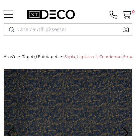
0
Cine caută, găsește!
Acasă
Tapet și Fototapet
Sepia, Lapislazuli, Coordonne, 5mp / 