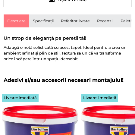
Descriere
Specificații
Referitor livrare
Recenzii
Paletă
Un strop de eleganță pe pereții tăi!
Adaugă o notă sofisticată cu acest tapet. Ideal pentru a crea un
ambient rafinat și plin de stil. Textura sa unică va transforma
orice încăpere într-un spațiu deosebit.
Adezivi și/sau accesorii necesari montajului!
Livrare: imediată
Livrare: imediată