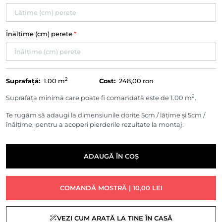
Înălțime (cm) perete
*
2
Suprafață:
1.00
m
Cost:
248,00 ron
2
Suprafața minimă care poate fi comandată este de 1.00 m
.
Te rugăm să adaugi la dimensiunile dorite 5cm / lățime și 5cm /
înălțime, pentru a acoperi pierderile rezultate la montaj.
ADAUGĂ ÎN COȘ
COMANDĂ MOSTRĂ | 10,00 LEI
VEZI CUM ARATĂ LA TINE ÎN CASĂ