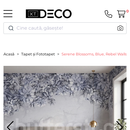
0
Cine caută, găsește!
Acasă
Tapet și Fototapet
Serene Blossoms, Blue, Rebel Walls