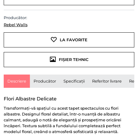
Producător:
Rebel Walls
LA FAVORITE
FIȘIER TEHNIC
Descriere
Producător
Specificații
Referitor livrare
Rece
Flori Albastre Delicate
Transformați-vă spațiul cu acest tapet spectaculos cu flori
albastre. Designul floral detaliat, într-o nuanță de albastru
calmant, adaugă o notă de eleganță și prospețime oricărei
încăperi. Textura subtilă a fundalului completează perfect
modelul floral, creând o atmosferă sofisticată și relaxantă.