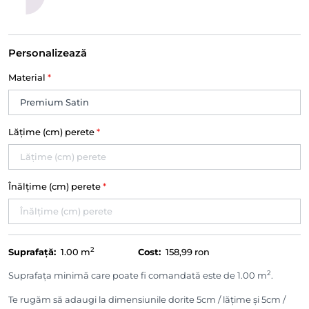
Personalizează
Material
*
Lățime (cm) perete
*
Înălțime (cm) perete
*
2
Suprafață:
1.00
m
Cost:
158,99 ron
2
Suprafața minimă care poate fi comandată este de 1.00 m
.
Te rugăm să adaugi la dimensiunile dorite 5cm / lățime și 5cm /