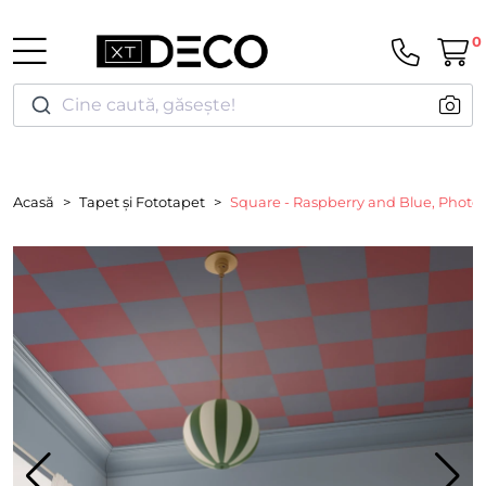
0
Cine caută, găsește!
Acasă
Tapet și Fototapet
Square - Raspberry and Blue, Photow