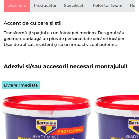
Descriere
Producător
Specificații
Referitor livrare
Rece
Accent de culoare și stil!
Transformă-ți spațiul cu un fototapet modern. Designul său
geometric adaugă un plus de personalitate oricărei încăperi.
Ușor de aplicat, rezistent și cu un impact vizual puternic.
Adezivi și/sau accesorii necesari montajului!
Livrare: imediată