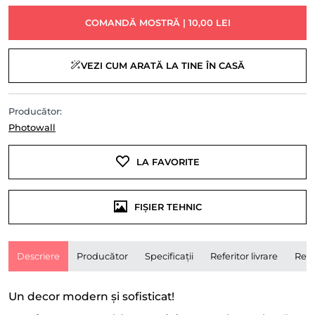
COMANDĂ MOSTRĂ | 10,00 LEI
VEZI CUM ARATĂ LA TINE ÎN CASĂ
Producător:
Photowall
LA FAVORITE
FIȘIER TEHNIC
Descriere
Producător
Specificații
Referitor livrare
Rece
Un decor modern și sofisticat!