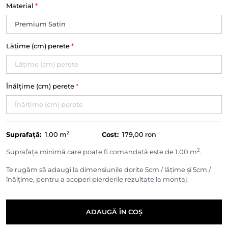
Material
*
Lățime (cm) perete
*
Înălțime (cm) perete
*
2
Suprafață:
1.00
m
Cost:
179,00 ron
2
Suprafața minimă care poate fi comandată este de 1.00 m
.
Te rugăm să adaugi la dimensiunile dorite 5cm / lățime și 5cm /
înălțime, pentru a acoperi pierderile rezultate la montaj.
ADAUGĂ ÎN COȘ