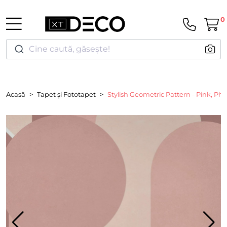
0
Cine caută, găsește!
Acasă
Tapet și Fototapet
Stylish Geometric Pattern - Pink, Pho