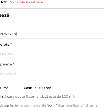
TATE:
7 - 12 zile lucrătoare
ează
perete
*
) perete
*
2
00
m
Cost:
190,00 ron
2
imă care poate fi comandată este de 1.00 m
.
augi la dimensiunile dorite 5cm / lățime și 5cm / înălțime,