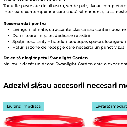
Tonurile pastelate de albastru, verde pal și ivoar, completate
interioare contemporane care caută rafinament și o atmosfe
Recomandat pentru
Livinguri rafinate, cu accente clasice sau contemporane
Dormitoare liniștite, dedicate relaxării
Spații hospitality – hoteluri boutique, spa-uri, lounge-uri
Holuri și zone de recepție care necesită un punct vizual 
De ce să alegi tapetul Swanlight Garden
Mai mult decât un decor, Swanlight Garden este o experiență v
Adezivi și/sau accesorii necesari m
Livrare: imediată
Livrare: imedia