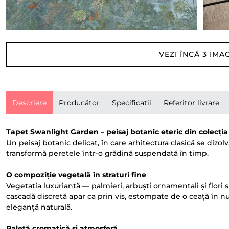
VEZI ÎNCĂ
3
IMAG
Descriere
Producător
Specificații
Referitor livrare
Tapet Swanlight Garden – peisaj botanic eteric din colecți
Un peisaj botanic delicat, în care arhitectura clasică se d
transformă peretele într-o grădină suspendată în timp.
O compoziție vegetală în straturi fine
Vegetația luxuriantă — palmieri, arbuști ornamentali și flori s
cascadă discretă apar ca prin vis, estompate de o ceață în nu
eleganță naturală.
Paletă cromatică și atmosferă