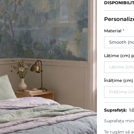
DISPONIBILI
Personaliz
Material
*
Lățime (cm) 
Înălțime (cm
Suprafață:
1.
Suprafața min
Te rugăm să ad