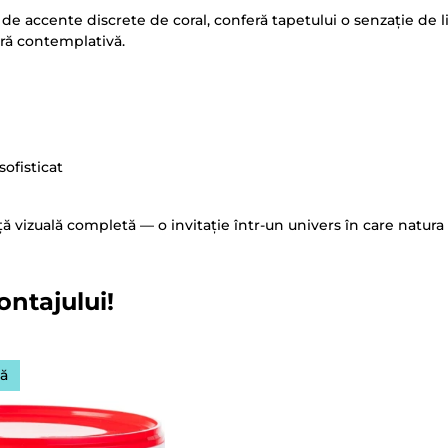
 de accente discrete de coral, conferă tapetului o senzație de l
ră contemplativă.
sofisticat
izuală completă — o invitație într-un univers în care natura de
ontajului!
tă