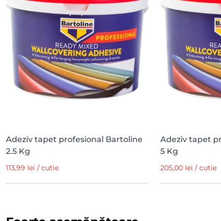
Adeziv tapet profesional Bartoline
Adeziv tapet pr
2.5 Kg
5 Kg
113,99 lei / cutie
205,00 lei / cutie