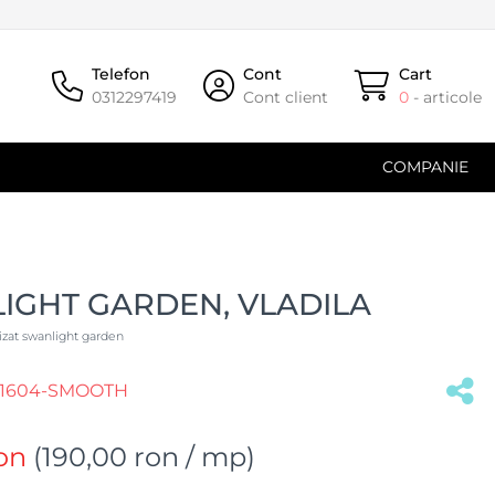
Telefon
Cont
Cart
0312297419
Cont client
0
- articole
COMPANIE
IGHT GARDEN, VLADILA
izat swanlight garden
1604-SMOOTH
on
(
190,00 ron
/ mp)