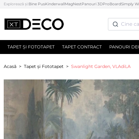
Explorează și:
Bine Pus
Kinderwall
MagNest
Panouri 3D
ProBoard
Simply Wa
Cine ca
TAPET ȘI FOTOTAPET
TAPET CONTRACT
PANOURI DE
Acasă
Tapet și Fototapet
Swanlight Garden, VLAdiLA