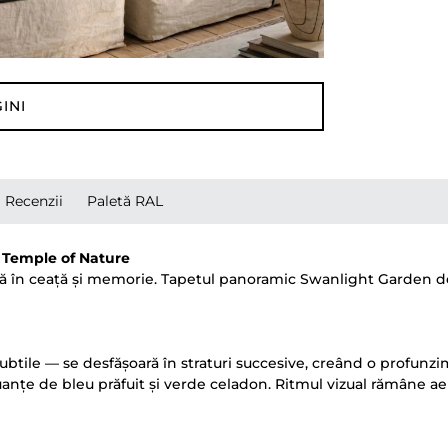
INI
Recenzii
Paletă RAL
a Temple of Nature
izolvă în ceață și memorie. Tapetul panoramic Swanlight Garden
ubtile — se desfășoară în straturi succesive, creând o profunzime 
anțe de bleu prăfuit și verde celadon. Ritmul vizual rămâne aera