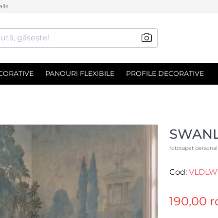
lls
ută, găsește!
CORATIVE
PANOURI FLEXIBILE
PROFILE DECORATIVE
SWANL
fototapet personal
Cod:
VLDLW
190,00 r