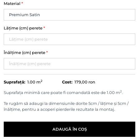
Material
*
Lățime (cm) perete
*
Înălțime (cm) perete
*
2
Suprafață:
1.00
m
Cost:
179,00 ron
2
Suprafața minimă care poate fi comandată este de 1.00 m
.
Te rugăm să adaugi la dimensiunile dorite 5cm / lățime și 5cm /
înălțime, pentru a acoperi pierderile rezultate la montaj.
ADAUGĂ ÎN COȘ