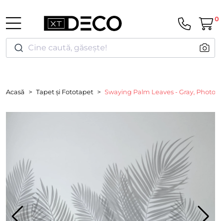
0
Cine caută, găsește!
Acasă
Tapet și Fototapet
Swaying Palm Leaves - Gray, Photow