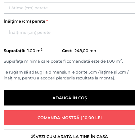
Înălțime (cm) perete
*
2
Suprafață:
1.00
m
Cost:
248,00 ron
2
Suprafața minimă care poate fi comandată este de 1.00 m
.
Te rugăm să adaugi la dimensiunile dorite 5cm / lățime și 5cm /
înălțime, pentru a acoperi pierderile rezultate la montaj.
ADAUGĂ ÎN COȘ
COMANDĂ MOSTRĂ | 10,00 LEI
VEZI CUM ARATĂ LA TINE ÎN CASĂ