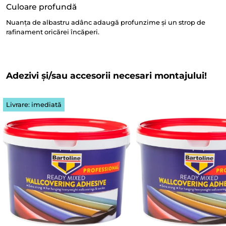
Culoare profundă
Nuanța de albastru adânc adaugă profunzime și un strop de
rafinament oricărei încăperi.
Adezivi și/sau accesorii necesari montajului!
Livrare: imediată