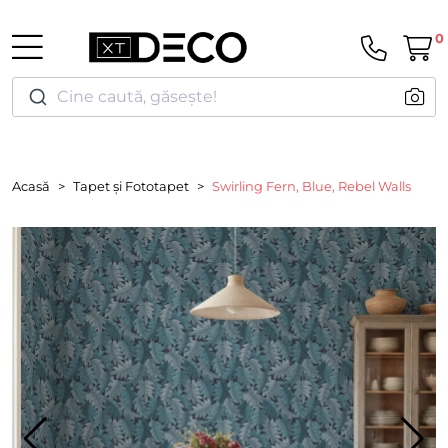
0
Cine caută, găsește!
Acasă
Tapet și Fototapet
Swirling Fern, Blue, Rebel Walls