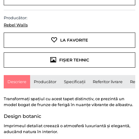
Producător:
Rebel Walls
LA FAVORITE
FIȘIER TEHNIC
Descriere
Producător
Specificații
Referitor livrare
Rece
Transformați spațiul cu acest tapet distinctiv, ce prezintă un
model bogat de frunze de ferigă în nuanțe vibrante de albastru.
Design botanic
Imprimeul detaliat creează o atmosferă luxuriantă și elegantă,
aducând natura în interior.