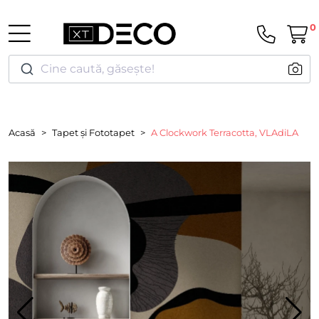
0
Cine caută, găsește!
Acasă
Tapet și Fototapet
A Clockwork Terracotta, VLAdiLA