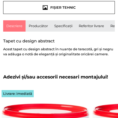
FIȘIER TEHNIC
Descriere
Producător
Specificații
Referitor livrare
Rece
Tapet cu design abstract
Acest tapet cu design abstract în nuanțe de teracotă, gri și negru
va adăuga o notă de eleganță și originalitate oricărei camere.
Adezivi și/sau accesorii necesari montajului!
Livrare: imediată