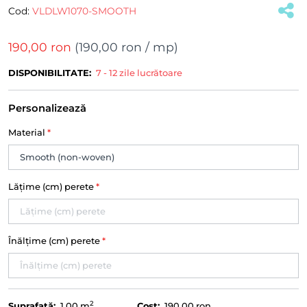
Cod:
VLDLW1070-SMOOTH
190,00 ron
(
190,00 ron
/ mp)
DISPONIBILITATE:
7 - 12 zile lucrătoare
Personalizează
Material
*
Lățime (cm) perete
*
Înălțime (cm) perete
*
2
Suprafață:
1.00
m
Cost:
190,00 ron