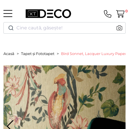
0
Cine caută, găsește!
Acasă
Tapet și Fototapet
Bird Sonnet, Lacquer Luxury Paperweav