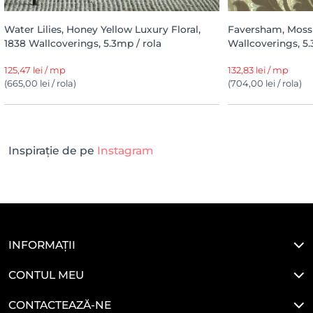
Water Lilies, Honey Yellow Luxury Floral,
Faversham, Moss 
1838 Wallcoverings, 5.3mp / rola
Wallcoverings, 5.
125,47 lei / mp
132,83 lei / mp
(665,00 lei / rola)
(704,00 lei / rola)
Inspirație de pe
Instagram
INFORMAȚII
CONTUL MEU
CONTACTEAZĂ-NE