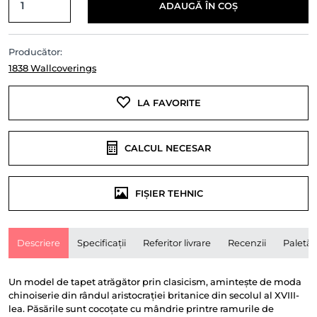
ADAUGĂ ÎN COȘ
Producător:
1838 Wallcoverings
LA FAVORITE
CALCUL NECESAR
FIȘIER TEHNIC
Descriere
Specificații
Referitor livrare
Recenzii
Paletă
Un model de tapet atrăgător prin clasicism, amintește de moda
chinoiserie din rândul aristocrației britanice din secolul al XVIII-
lea. Păsările sunt cocoțate cu mândrie printre ramurile de