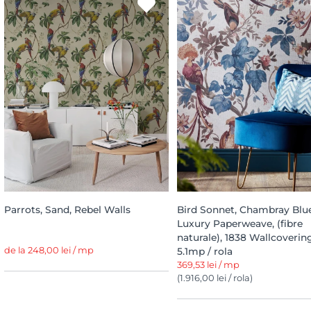
Parrots, Sand, Rebel Walls
Bird Sonnet, Chambray Blu
Luxury Paperweave, (fibre
naturale), 1838 Wallcoverin
de la 248,00 lei / mp
5.1mp / rola
369,53 lei / mp
(1.916,00 lei / rola)