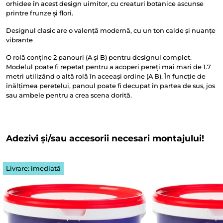
orhidee în acest design uimitor, cu creaturi botanice ascunse
printre frunze și flori.
Designul clasic are o valență modernă, cu un ton calde și nuanțe
vibrante
O rolă conține 2 panouri (A și B) pentru designul complet.
Modelul poate fi repetat pentru a acoperi pereți mai mari de 1.7
metri utilizând o altă rolă în aceeași ordine (A B). În funcție de
înălțimea peretelui, panoul poate fi decupat în partea de sus, jos
sau ambele pentru a crea scena dorită.
Adezivi și/sau accesorii necesari montajului!
Livrare: imediată