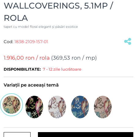
WALLCOVERINGS, 5.1MP /
ROLA
tapet cu model floral elegant și păsări exotice
Cod:
1838-2109-157-01
(#16853)
1.916,00 ron
/ rola
(
369,53 ron
/ mp)
DISPONIBILITATE:
7 - 12 zile lucrătoare
Variații pe aceeași temă