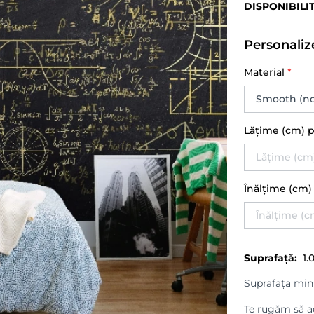
DISPONIBILI
Personaliz
Material
*
Lățime (cm) 
Înălțime (cm
Suprafață:
1.
Suprafața min
Te rugăm să ad