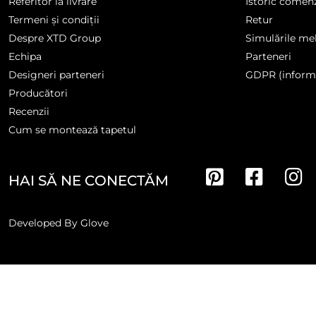
Referitor la livrare
Istoric comen
Termeni și condiții
Retur
Despre XTD Group
Simulările me
Echipa
Parteneri
Designeri parteneri
GDPR (informa
Producători
Recenzii
Cum se montează tapetul
HAI SĂ NE CONECTĂM
Developed By
Glove