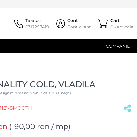
Telefon
Cont
Cart
0312297419
Cont client
0
- articole
COMPANIE
ALITY GOLD, VLADILA
sign minimalist in tonuri de auriu si negru
1121-SMOOTH
on
(
190,00 ron
/ mp)