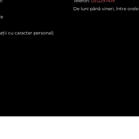
zi
Telefon:
0312297419
De luni până vineri, între orele
le
ții cu caracter personal)