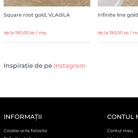
Square root gold, VLAdiLA
Infinite line go
de la 190,00 lei / mp
de la 190,00 lei / 
Inspirație de pe
Instagram
INFORMAȚII
CONTUL 
Cookie-urile folosite
Contul meu