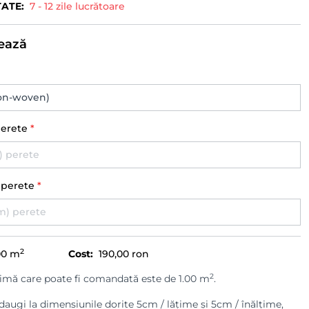
TATE:
7 - 12 zile lucrătoare
ează
perete
*
) perete
*
2
00
m
Cost:
190,00 ron
2
imă care poate fi comandată este de 1.00 m
.
augi la dimensiunile dorite 5cm / lățime și 5cm / înălțime,