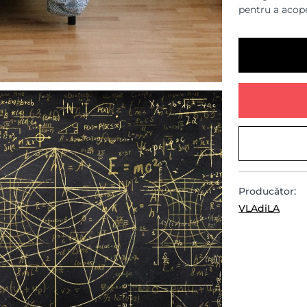
pentru a acope
Producător:
VLAdiLA