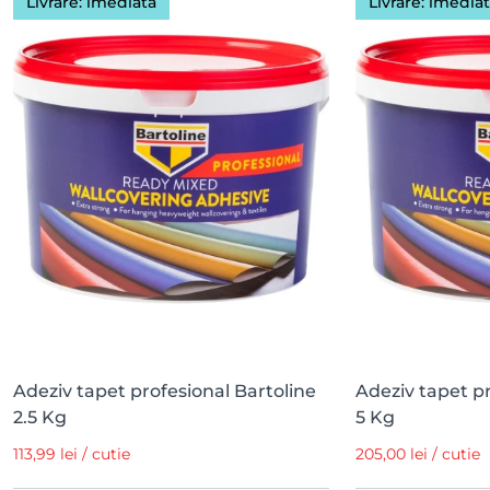
Livrare: imediată
Livrare: imedia
Adeziv tapet profesional Bartoline
Adeziv tapet pr
2.5 Kg
5 Kg
113,99 lei / cutie
205,00 lei / cutie