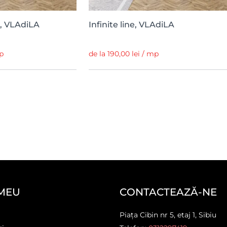
ld, VLAdiLA
Infinite line, VLAdiLA
mp
de la 190,00 lei / mp
MEU
CONTACTEAZĂ-NE
Piața Cibin nr 5, etaj 1, Sibiu