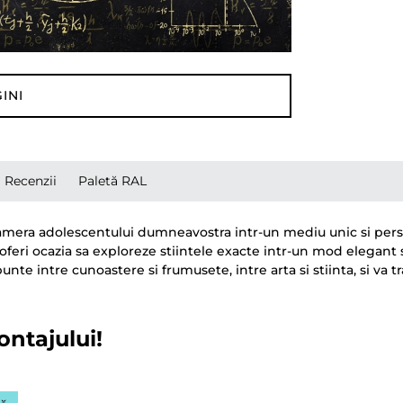
INI
Recenzii
Paletă RAL
amera adolescentului dumneavostra intr-un mediu unic si persona
a oferi ocazia sa exploreze stiintele exacte intr-un mod elegant
punte intre cunoastere si frumusete, intre arta si stiinta, si v
ontajului!