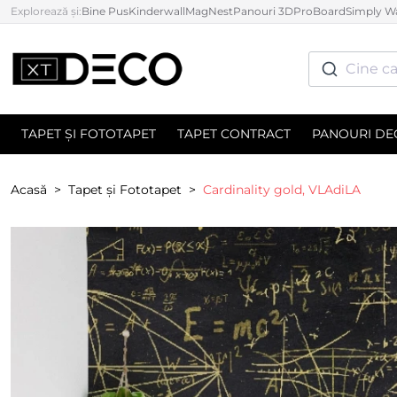
Explorează și:
Bine Pus
Kinderwall
MagNest
Panouri 3D
ProBoard
Simply Wa
Cine ca
TAPET ȘI FOTOTAPET
TAPET CONTRACT
PANOURI DE
Acasă
Tapet și Fototapet
Cardinality gold, VLAdiLA