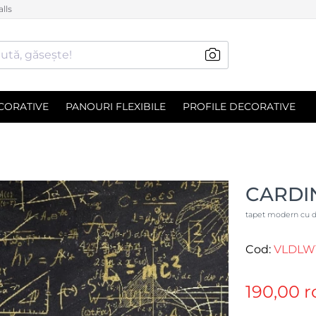
lls
ută, găsește!
CORATIVE
PANOURI FLEXIBILE
PROFILE DECORATIVE
CARDIN
tapet modern cu de
Cod:
VLDLW
190,00 r