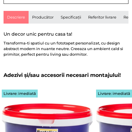
Descriere
Producător
Specificații
Referitor livrare
Rece
Un decor unic pentru casa ta!
Transforma-ti spatiul cu un fototapet personalizat, cu design
abstract modern in nuante neutre. Creeaza un ambient cald si
primitor, perfect pentru living sau dormitor.
Adezivi și/sau accesorii necesari montajului!
Livrare: imediată
Livrare: imediată