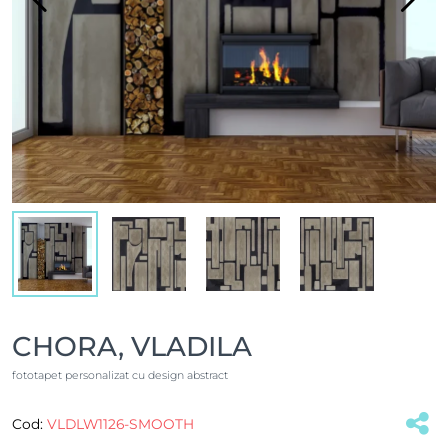
CHORA, VLADILA
fototapet personalizat cu design abstract
Cod:
VLDLW1126-SMOOTH