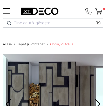
0
Cine caută, găsește!
Acasă
Tapet și Fototapet
Chora, VLAdiLA