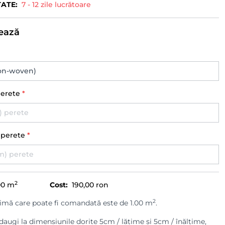
TATE:
7 - 12 zile lucrătoare
ează
perete
*
) perete
*
2
00
m
Cost:
190,00 ron
2
imă care poate fi comandată este de 1.00 m
.
augi la dimensiunile dorite 5cm / lățime și 5cm / înălțime,