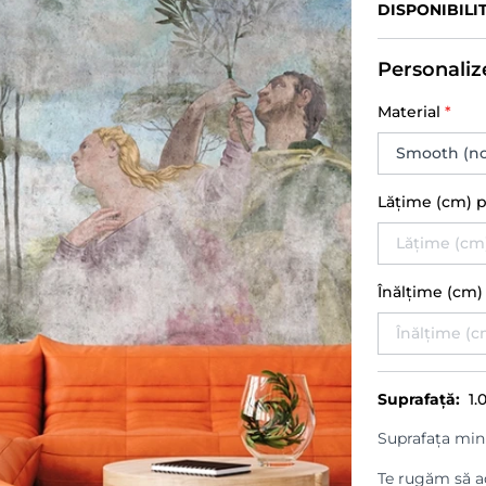
DISPONIBILI
Personaliz
Material
*
Lățime (cm) 
Înălțime (cm
Suprafață:
1.
Suprafața min
Te rugăm să ad