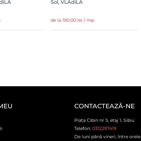
diLA
Sol, VLAdiLA
p
de la 190,00 lei / mp
MEU
CONTACTEAZĂ-NE
Piața Cibin nr 5, etaj 1, Sibiu
zi
Telefon:
0312297419
De luni până vineri, între orele