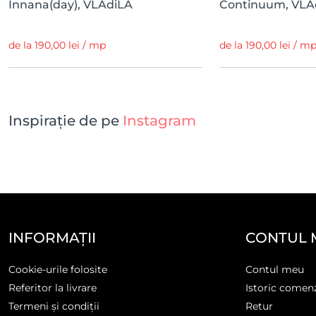
Innana(day), VLAdiLA
Continuum, VLA
de la 190,00 lei / mp
de la 190,00 lei / m
Inspirație de pe
Instagram
INFORMAȚII
CONTUL 
Cookie-urile folosite
Contul meu
Referitor la livrare
Istoric comen
Termeni și condiții
Retur