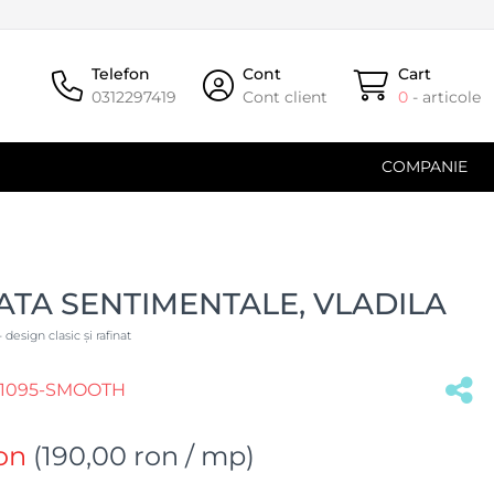
Telefon
Cont
Cart
0312297419
Cont client
0
- articole
COMPANIE
ATA SENTIMENTALE, VLADILA
 design clasic și rafinat
1095-SMOOTH
on
(
190,00 ron
/ mp)