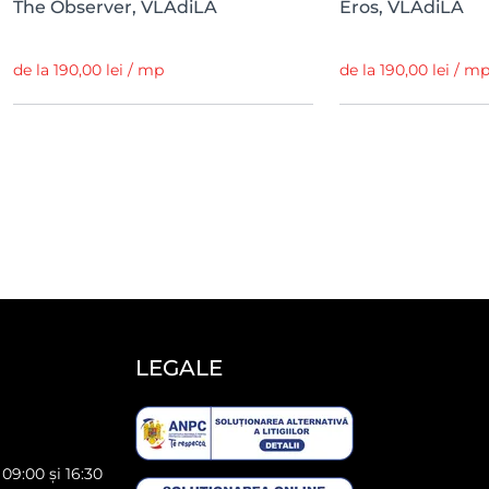
The Observer, VLAdiLA
Eros, VLAdiLA
de la 190,00 lei / mp
de la 190,00 lei / m
LEGALE
 09:00 și 16:30