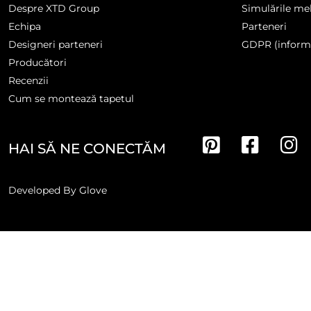
Despre XTD Group
Simulările me
Echipa
Parteneri
Designeri parteneri
GDPR (informa
Producători
Recenzii
Cum se montează tapetul
HAI SĂ NE CONECTĂM
Developed By
Glove