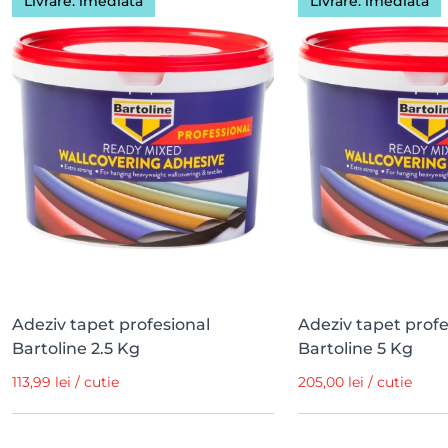
Livrare: imediată
Livrare: imediată
Adeziv tapet profesional
Adeziv tapet profe
Bartoline 2.5 Kg
Bartoline 5 Kg
113,99 lei / cutie
205,00 lei / cutie