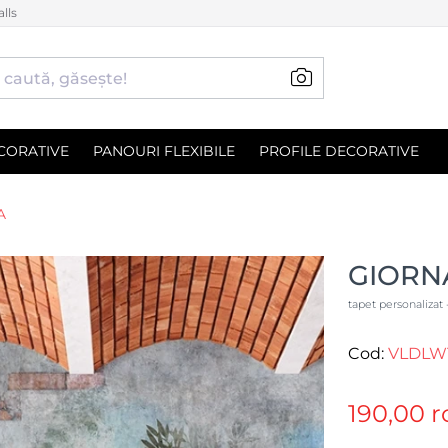
lls
CORATIVE
PANOURI FLEXIBILE
PROFILE DECORATIVE
A
GIORN
tapet personalizat -
Cod:
VLDLW
190,00 r