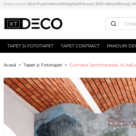
Explorează și:
Bine Pus
Kinderwall
MagNest
Panouri 3D
ProBoard
Simply Wa
TAPET ȘI FOTOTAPET
TAPET CONTRACT
PANOURI DE
Acasă
Tapet și Fototapet
Giornata Sentimentale, VLAdiL