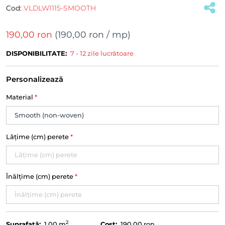
Cod:
VLDLW1115-SMOOTH
190,00 ron
(
190,00 ron
/ mp)
DISPONIBILITATE:
7 - 12 zile lucrătoare
Personalizează
Material
*
Lățime (cm) perete
*
Înălțime (cm) perete
*
2
Suprafață:
1.00
m
Cost:
190,00 ron