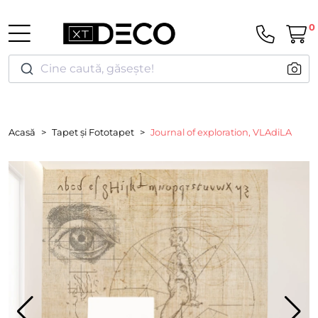
0
Cine caută, găsește!
Acasă
Tapet și Fototapet
Journal of exploration, VLAdiLA