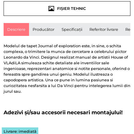
FIȘIER TEHNIC
Descriere
Producător
Specificații
Referitor livrare
Rece
Modelul de tapet Journal of exploration este, in sine, o schita
complexa, o trimitere la munca de cercetare a celebrului pictor
Leonardo da Vinci. Designul realizat manual de artistii House of
VLAdiLA simuleaza schite detaliate ale inventiilor sale
ingenioase, reprezentari anatomice si notite personale, oferind o
fereastra spre gandirea unui geniu. Modelul ilustreaza o
capodopera artistica. Una ce pune in lumina pasiunea si
curiozitatea nesfarsita a lui Da Vinci pentru intelegerea lumii din
jurul sau.
Adezivi și/sau accesorii necesari montajului!
Livrare: imediată