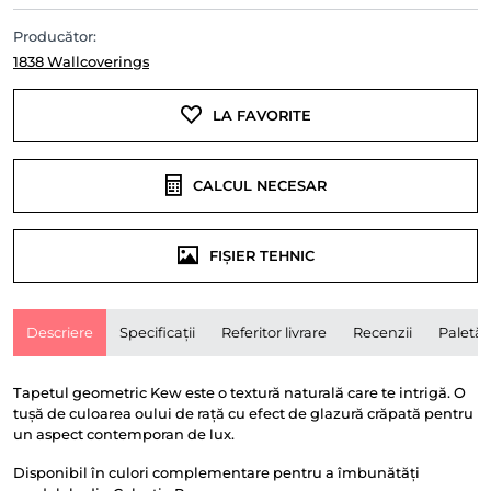
Producător:
1838 Wallcoverings
LA FAVORITE
CALCUL NECESAR
FIȘIER TEHNIC
Descriere
Specificații
Referitor livrare
Recenzii
Paletă
Tapetul geometric Kew este o textură naturală care te intrigă. O
tușă de culoarea oului de rață cu efect de glazură crăpată pentru
un aspect contemporan de lux.
Disponibil în culori complementare pentru a îmbunătăți