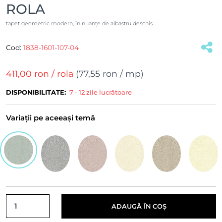
ROLA
tapet geometric modern, în nuanțe de albastru deschis.
Cod:
1838-1601-107-04
(#19841)
411,00 ron
/ rola
(
77,55 ron
/ mp)
DISPONIBILITATE:
7 - 12 zile lucrătoare
Variații pe aceeași temă
ADAUGĂ ÎN COȘ