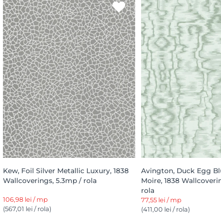
Kew, Foil Silver Metallic Luxury, 1838
Avington, Duck Egg Bl
Wallcoverings, 5.3mp / rola
Moire, 1838 Wallcoveri
rola
106,98 lei / mp
77,55 lei / mp
(567,01 lei / rola)
(411,00 lei / rola)