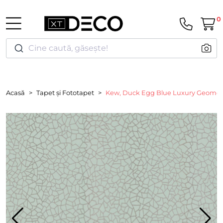
0
Cine caută, găsește!
Acasă
Tapet și Fototapet
Kew, Duck Egg Blue Luxury Geometric