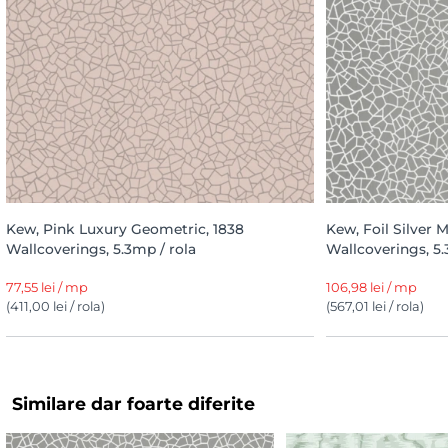
Kew, Pink Luxury Geometric, 1838
Kew, Foil Silver M
Wallcoverings, 5.3mp / rola
Wallcoverings, 5.
77,55 lei / mp
106,98 lei / mp
(411,00 lei / rola)
(567,01 lei / rola)
Similare dar foarte diferite