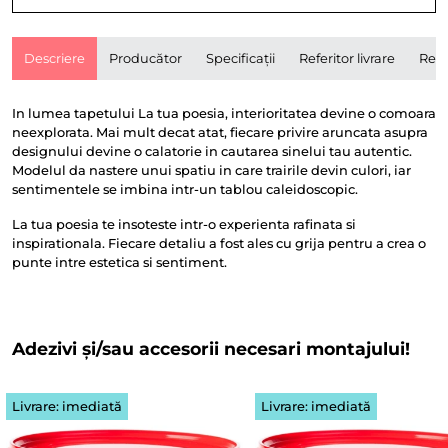
Descriere
Producător
Specificații
Referitor livrare
Rece
In lumea tapetului La tua poesia, interioritatea devine o comoara
neexplorata. Mai mult decat atat, fiecare privire aruncata asupra
designului devine o calatorie in cautarea sinelui tau autentic.
Modelul da nastere unui spatiu in care trairile devin culori, iar
sentimentele se imbina intr-un tablou caleidoscopic.
La tua poesia te insoteste intr-o experienta rafinata si
inspirationala. Fiecare detaliu a fost ales cu grija pentru a crea o
punte intre estetica si sentiment.
Adezivi și/sau accesorii necesari montajului!
Livrare: imediată
Livrare: imediată