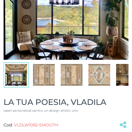
LA TUA POESIA, VLADILA
tapet personalizat pentru un design artistic unic
Cod:
VLDLW1092-SMOOTH