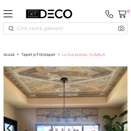
0
Cine caută, găsește!
Acasă
Tapet și Fototapet
La tua poesia, VLAdiLA