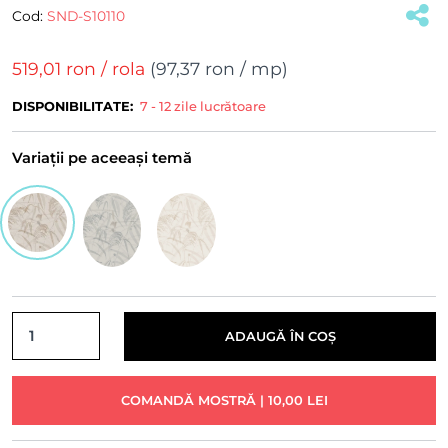
Cod:
SND-S10110
(#19243)
519,01 ron
/ rola
(
97,37 ron
/ mp)
DISPONIBILITATE:
7 - 12 zile lucrătoare
Variații pe aceeași temă
ADAUGĂ ÎN COȘ
COMANDĂ MOSTRĂ | 10,00 LEI