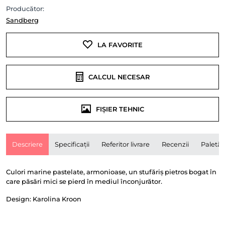
Producător:
Sandberg
LA FAVORITE
CALCUL NECESAR
FIȘIER TEHNIC
Descriere
Specificații
Referitor livrare
Recenzii
Paletă
Culori marine pastelate, armonioase, un stufăriș pietros bogat în
care păsări mici se pierd în mediul înconjurător.
Design: Karolina Kroon