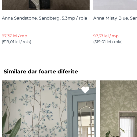
Anna Sandstone, Sandberg, 5.3mp / rola
Anna Misty Blue, San
97,37 lei / mp
97,37 lei / mp
(519,01 lei / rola)
(519,01 lei / rola)
Similare dar foarte diferite