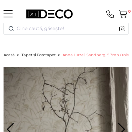
0
Cine caută, găsește!
Acasă
Tapet și Fototapet
Anna Hazel, Sandberg, 5.3mp / rola