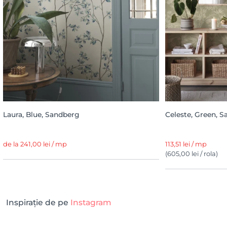
Laura, Blue, Sandberg
Celeste, Green, S
de la 241,00 lei / mp
113,51 lei / mp
(605,00 lei / rola)
Inspirație de pe
Instagram