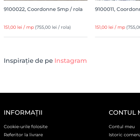
9100022, Coordonne 5mp / rola
9100011, Coordon
151,00 lei / mp
(755,00 lei / rola)
151,00 lei / mp
(755,00
Inspirație de pe
Instagram
INFORMAȚII
CONTUL 
Cookie-urile folosite
Contul meu
Referitor la livrare
Istoric comen