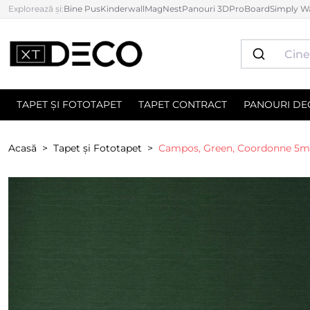
Explorează și:
Bine Pus
Kinderwall
MagNest
Panouri 3D
ProBoard
Simply Wa
TAPET ȘI FOTOTAPET
TAPET CONTRACT
PANOURI DE
Acasă
Tapet și Fototapet
Campos, Green, Coordonne 5mp