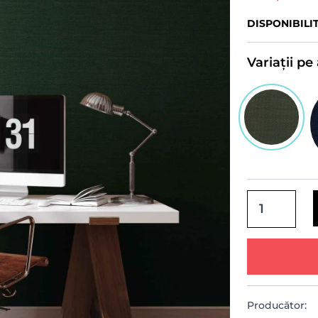
DISPONIBILI
Variații p
Producător: