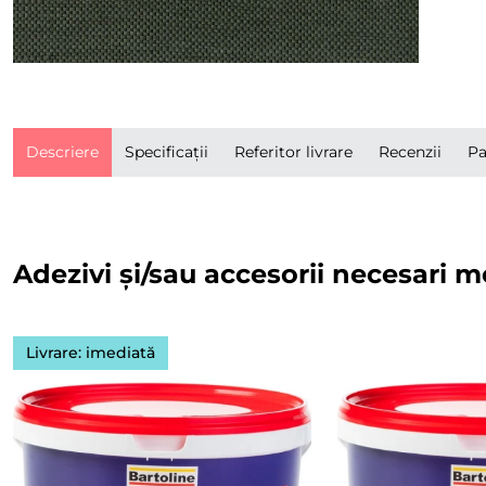
Descriere
Specificații
Referitor livrare
Recenzii
Pa
Adezivi și/sau accesorii necesari m
Livrare: imediată