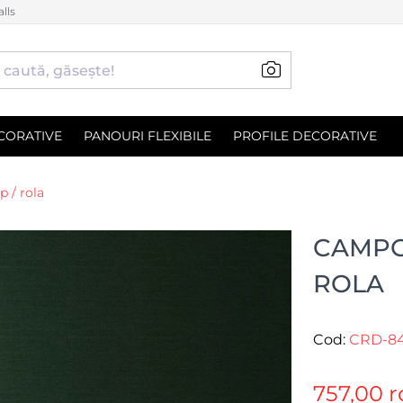
lls
CORATIVE
PANOURI FLEXIBILE
PROFILE DECORATIVE
 / rola
CAMPO
ROLA
Cod:
CRD-8
757,00 r