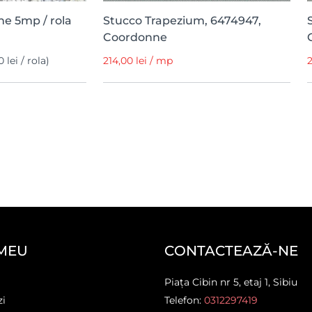
ne 5mp / rola
Stucco Trapezium, 6474947,
Coordonne
 lei / rola)
214,00 lei / mp
2
MEU
CONTACTEAZĂ-NE
Piața Cibin nr 5, etaj 1, Sibiu
zi
Telefon:
0312297419