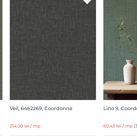
Veil, 6462269, Coordonne
Lino 9, Coord
214,00 lei / mp
69,43 lei / mp
(