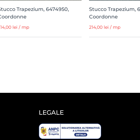
Stucco Trapezium, 6474950,
Stucco Trapezium, 
Coordonne
Coordonne
14,00 lei / mp
214,00 lei / mp
LEGALE