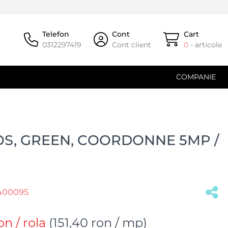
Telefon
Cont
Cart
0312297419
Cont client
0
- articole
COMPANIE
S, GREEN, COORDONNE 5MP /
400095
(#31825)
on
/ rola
(
151,40 ron
/ mp)