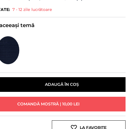
TATE:
7 - 12 zile lucrătoare
e aceeași temă
ADAUGĂ ÎN COȘ
COMANDĂ MOSTRĂ | 10,00 LEI
LA FAVORITE