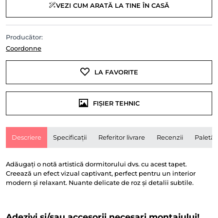
VEZI CUM ARATĂ LA TINE ÎN CASĂ
Producător:
Coordonne
LA FAVORITE
FIȘIER TEHNIC
Descriere
Specificații
Referitor livrare
Recenzii
Paletă
Adăugați o notă artistică dormitorului dvs. cu acest tapet.
Creează un efect vizual captivant, perfect pentru un interior
modern și relaxant. Nuante delicate de roz și detalii subtile.
Adezivi și/sau accesorii necesari montajului!