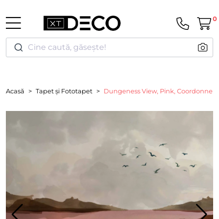
0
Cine caută, găsește!
Acasă
Tapet și Fototapet
Dungeness View, Pink, Coordonne