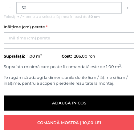
−
+
Folosiți
+ / −
pentru a selecta lățimea în pași de
50 cm
Înălțime (cm) perete
*
2
Suprafață:
1.00
m
Cost:
286,00 ron
2
Suprafața minimă care poate fi comandată este de 1.00 m
.
Te rugăm să adaugi la dimensiunile dorite 5cm / lățime și 5cm /
înălțime, pentru a acoperi pierderile rezultate la montaj.
ADAUGĂ ÎN COȘ
COMANDĂ MOSTRĂ | 10,00 LEI