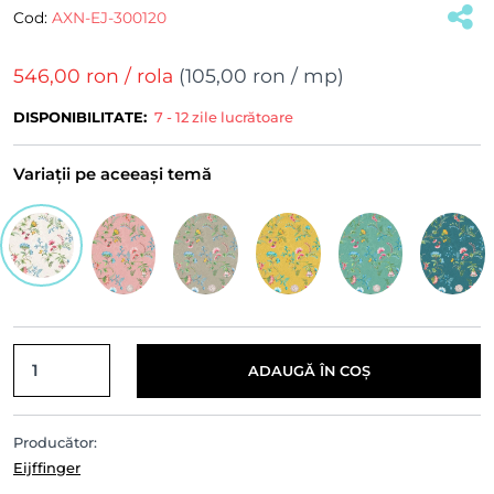
Cod:
AXN-EJ-300120
(#32993)
546,00 ron
/ rola
(
105,00 ron
/ mp)
DISPONIBILITATE:
7 - 12 zile lucrătoare
Variații pe aceeași temă
ADAUGĂ ÎN COȘ
Producător:
Eijffinger