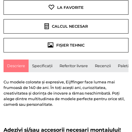
LA FAVORITE
CALCUL NECESAR
FIȘIER TEHNIC
Descriere
Specificații
Referitor livrare
Recenzii
Paletă
Cu modele colorate și expresive, Eijffinger face lumea mai
frumoasă de 140 de ani. În toți acești ani, curiozitatea,
creativitatea și dorința de inovare a rămas neschimbată. Poți
alege dintre multitudinea de modele perfecte pentru orice stil,
cameră sau personalitate.
Adezivi și/sau accesorii necesari montajului!