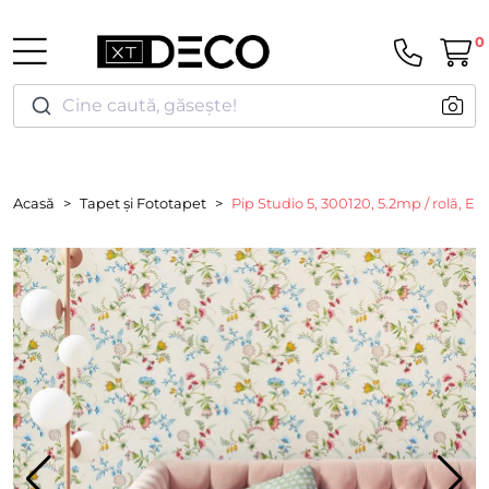
0
Cine caută, găsește!
Acasă
Tapet și Fototapet
Pip Studio 5, 300120, 5.2mp / rolă, Eij