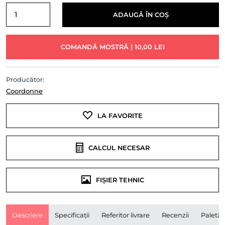
ADAUGĂ ÎN COȘ
COMANDĂ MOSTRĂ | 10,00 LEI
Producător:
Coordonne
LA FAVORITE
CALCUL NECESAR
FIȘIER TEHNIC
Descriere
Specificații
Referitor livrare
Recenzii
Paletă