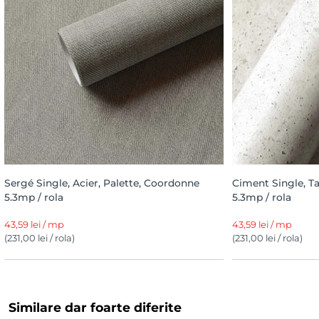
Sergé Single, Acier, Palette, Coordonne
Ciment Single, Ta
5.3mp / rola
5.3mp / rola
43,59 lei / mp
43,59 lei / mp
(231,00 lei / rola)
(231,00 lei / rola)
Similare dar foarte diferite