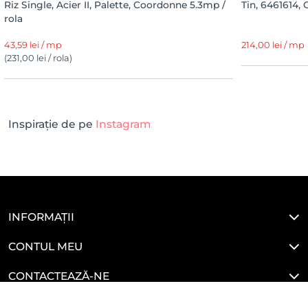
Riz Single, Acier II, Palette, Coordonne 5.3mp /
Tin, 6461614,
rola
43,59 lei / mp
214,00 lei / mp
(231,00 lei / rola)
Inspirație de pe
Instagram
INFORMAȚII
CONTUL MEU
CONTACTEAZĂ-NE