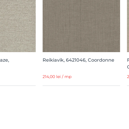
aze,
Reikiavik, 6421046, Coordonne
214,00 lei / mp
2