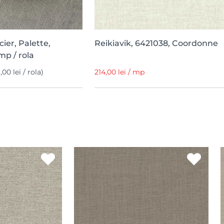
cier, Palette,
Reikiavik, 6421038, Coordonne
p / rola
,00 lei / rola)
214,00 lei / mp