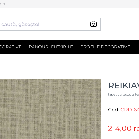
lls
CORATIVE
PANOURI FLEXIBILE
PROFILE DECORATIVE
REIKIA
tapet cu textura te
Cod:
CRD-6
214,00 r