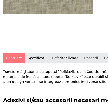
Descriere
Specificații
Referitor livrare
Recenzii
Pa
Transformă-ți spațiul cu tapetul "Reikiavik" de la Coordonné.
materiale de înaltă calitate, tapetul "Reikiavik" este durabil și
și un design versatil, se integrează armonios în diverse stilur
Adezivi și/sau accesorii necesari m