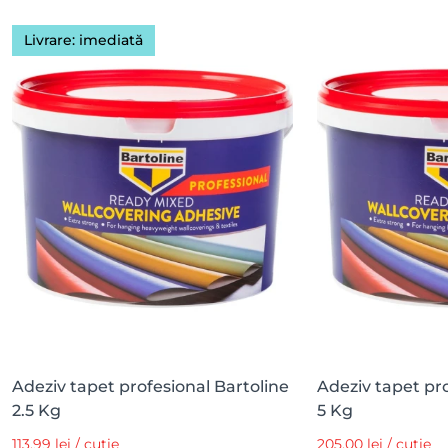
Livrare: imediată
Adeziv tapet profesional Bartoline
Adeziv tapet pro
2.5 Kg
5 Kg
113,99 lei / cutie
205,00 lei / cutie