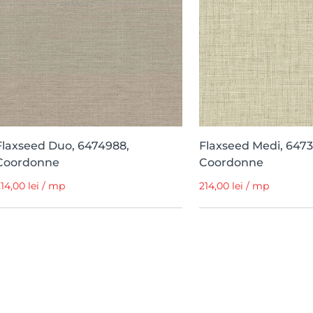
Flaxseed Duo, 6474988,
Flaxseed Medi, 6473
Coordonne
Coordonne
14,00 lei / mp
214,00 lei / mp