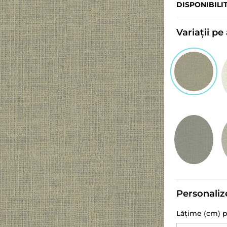
DISPONIBILI
Variații p
Personaliz
Lățime (cm) 