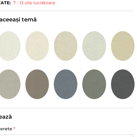
TATE:
7 - 12 zile lucrătoare
e aceeași temă
ează
perete
*