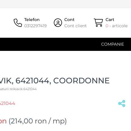
Telefon
Cont
Cart
0312297419
Cont client
0
- articole
COMPANIE
VIK, 6421044, COORDONNE
saturii reikiavik 6421044
421044
(#33042)
on
(
214,00 ron
/ mp)