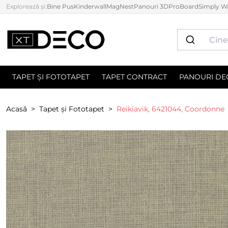
Explorează și:
Bine Pus
Kinderwall
MagNest
Panouri 3D
ProBoard
Simply Wa
TAPET ȘI FOTOTAPET
TAPET CONTRACT
PANOURI DE
Acasă
Tapet și Fototapet
Reikiavik, 6421044, Coordonne