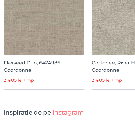
Flaxseed Duo, 6474986,
Cottonee, River H
Coordonne
Coordonne
214,00 lei / mp
214,00 lei / mp
Inspirație de pe
Instagram