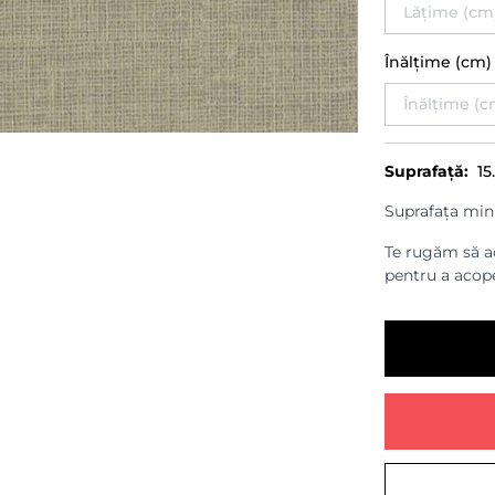
Înălțime (cm
Suprafață:
15
Suprafața min
Te rugăm să ad
pentru a acope