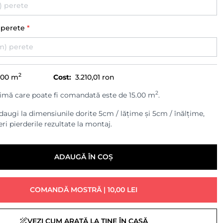
) perete
*
2
.00
m
Cost:
3.210,01 ron
2
imă care poate fi comandată este de 15.00 m
.
augi la dimensiunile dorite 5cm / lățime și 5cm / înălțime,
ri pierderile rezultate la montaj.
ADAUGĂ ÎN COȘ
COMANDĂ MOSTRĂ | 10,00 LEI
VEZI CUM ARATĂ LA TINE ÎN CASĂ