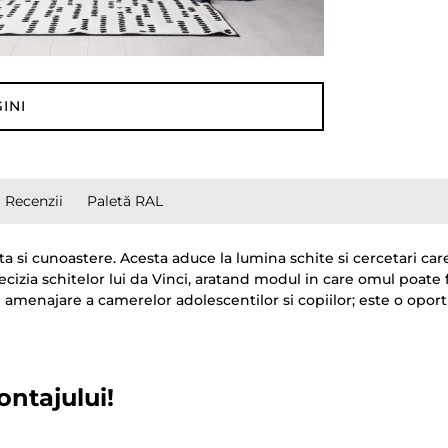
INI
Recenzii
Paletă RAL
a si cunoastere. Acesta aduce la lumina schite si cercetari ca
recizia schitelor lui da Vinci, aratand modul in care omul poate
najare a camerelor adolescentilor si copiilor; este o oportun
ontajului!