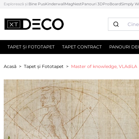
Explorează și:
Bine Pus
Kinderwall
MagNest
Panouri 3D
ProBoard
Simply Wa
TAPET ȘI FOTOTAPET
TAPET CONTRACT
PANOURI DE
Acasă
Tapet și Fototapet
Master of knowledge, VLAdiLA