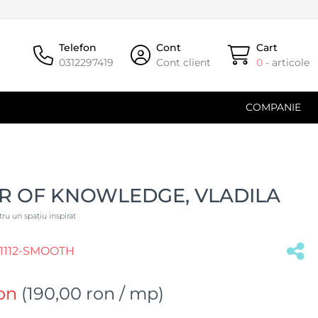
Telefon
Cont
Cart
0312297419
Cont client
0
- articole
COMPANIE
R OF KNOWLEDGE, VLADILA
u un spațiu inspirat
1112-SMOOTH
on
(
190,00 ron
/ mp)