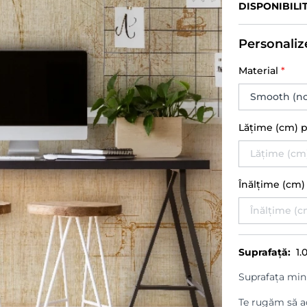
DISPONIBILI
Personaliz
Material
*
Lățime (cm) 
Înălțime (cm
Suprafață:
1.
Suprafața min
Te rugăm să ad