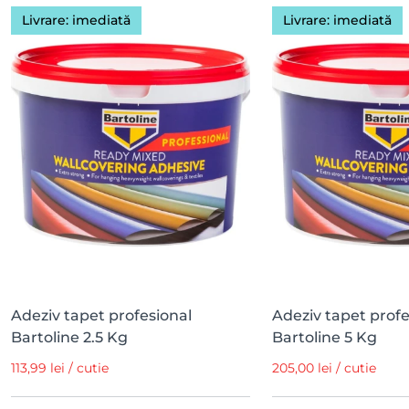
Livrare: imediată
Livrare: imediată
Adeziv tapet profesional
Adeziv tapet profe
Bartoline 2.5 Kg
Bartoline 5 Kg
113,99 lei / cutie
205,00 lei / cutie