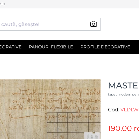
lls
CORATIVE
PANOURI FLEXIBILE
PROFILE DECORATIVE
MASTE
tapet modern pentr
Cod:
VLDLW
190,00 r