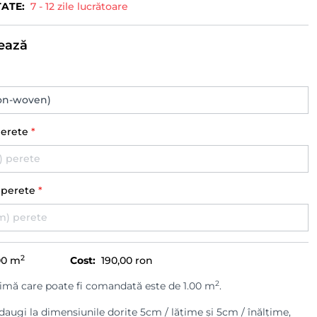
TATE:
7 - 12 zile lucrătoare
ează
perete
*
) perete
*
2
00
m
Cost:
190,00 ron
2
imă care poate fi comandată este de 1.00 m
.
augi la dimensiunile dorite 5cm / lățime și 5cm / înălțime,