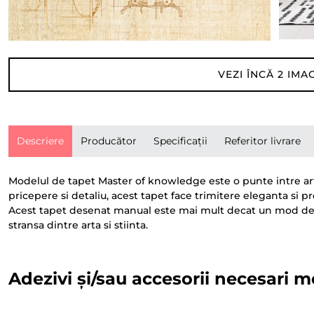
VEZI ÎNCĂ
2
IMAG
Descriere
Producător
Specificații
Referitor livrare
Modelul de tapet Master of knowledge este o punte intre art
pricepere si detaliu, acest tapet face trimitere eleganta si p
Acest tapet desenat manual este mai mult decat un mod de ame
stransa dintre arta si stiinta.
Adezivi și/sau accesorii necesari m