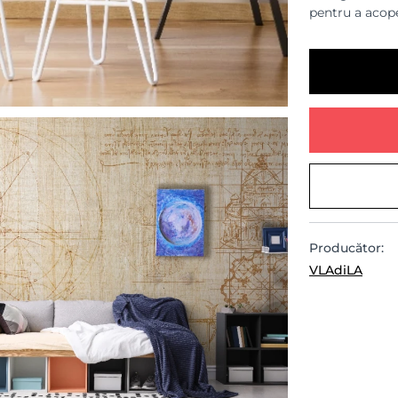
pentru a acope
Producător:
VLAdiLA