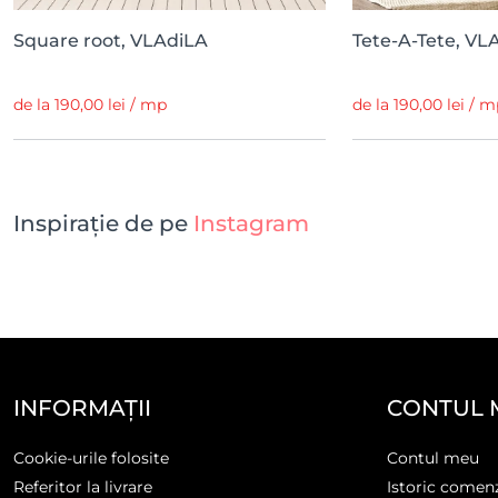
Square root, VLAdiLA
Tete-A-Tete, VL
de la 190,00 lei / mp
de la 190,00 lei / 
Inspirație de pe
Instagram
INFORMAȚII
CONTUL 
Cookie-urile folosite
Contul meu
Referitor la livrare
Istoric comen