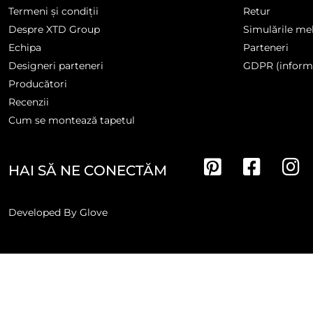
Termeni și condiții
Retur
Despre XTD Group
Simulările me
Echipa
Parteneri
Designeri parteneri
GDPR (informa
Producători
Recenzii
Cum se montează tapetul
HAI SĂ NE CONECTĂM
Developed By
Glove