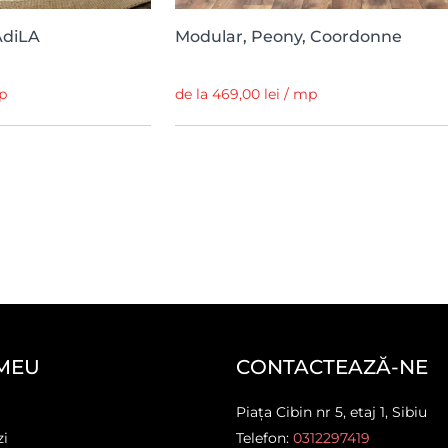
AdiLA
Modular, Peony, Coordonne
mp
de la 469,00 lei / mp
MEU
CONTACTEAZĂ-NE
Piața Cibin nr 5, etaj 1, Sibiu
zi
Telefon:
0312297419