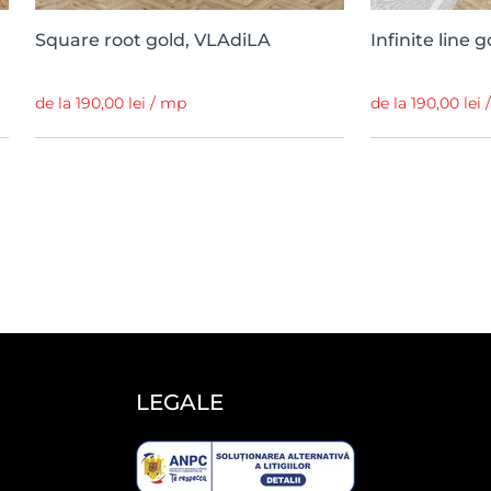
Square root gold, VLAdiLA
Infinite line 
de la 190,00 lei / mp
de la 190,00 lei
LEGALE