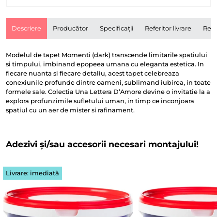
Descriere
Producător
Specificații
Referitor livrare
Rece
Modelul de tapet Momenti (dark) transcende limitarile spatiului
si timpului, imbinand epopeea umana cu eleganta estetica. In
fiecare nuanta si fiecare detaliu, acest tapet celebreaza
conexiunile profunde dintre oameni, sublimand iubirea, in toate
formele sale. Colectia Una Lettera D’Amore devine o invitatie la a
explora profunzimile sufletului uman, in timp ce inconjoara
spatiul cu un aer de mister si rafinament.
Adezivi și/sau accesorii necesari montajului!
Livrare: imediată