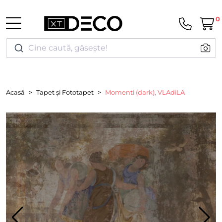
0
Cine caută, găsește!
Acasă
Tapet și Fototapet
Momenti (dark), VLAdiLA