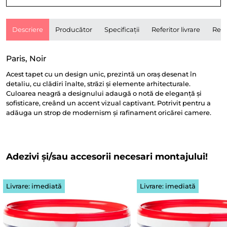
Descriere
Producător
Specificații
Referitor livrare
Rece
Paris, Noir
Acest tapet cu un design unic, prezintă un oraș desenat în
detaliu, cu clădiri înalte, străzi și elemente arhitecturale.
Culoarea neagră a designului adaugă o notă de eleganță și
sofisticare, creând un accent vizual captivant. Potrivit pentru a
adăuga un strop de modernism și rafinament oricărei camere.
Adezivi și/sau accesorii necesari montajului!
Livrare: imediată
Livrare: imediată