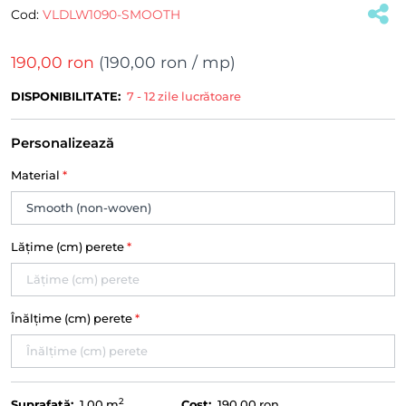
Cod:
VLDLW1090-SMOOTH
190,00 ron
(
190,00 ron
/ mp)
DISPONIBILITATE:
7 - 12 zile lucrătoare
Personalizează
Material
*
Lățime (cm) perete
*
Înălțime (cm) perete
*
2
Suprafață:
1.00
m
Cost:
190,00 ron