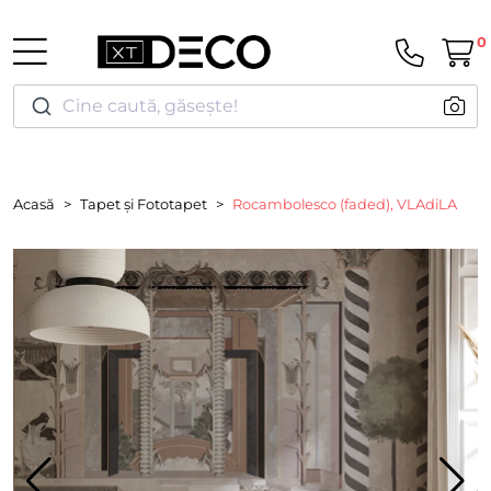
0
Cine caută, găsește!
Acasă
Tapet și Fototapet
Rocambolesco (faded), VLAdiLA