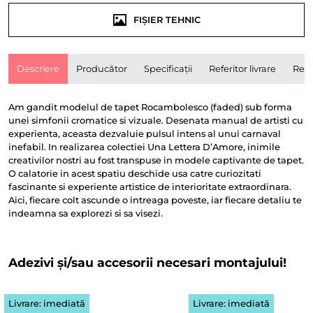
FIȘIER TEHNIC
Descriere
Producător
Specificații
Referitor livrare
Rece
Am gandit modelul de tapet Rocambolesco (faded) sub forma
unei simfonii cromatice si vizuale. Desenata manual de artisti cu
experienta, aceasta dezvaluie pulsul intens al unui carnaval
inefabil. In realizarea colectiei Una Lettera D’Amore, inimile
creativilor nostri au fost transpuse in modele captivante de tapet.
O calatorie in acest spatiu deschide usa catre curiozitati
fascinante si experiente artistice de interioritate extraordinara.
Aici, fiecare colt ascunde o intreaga poveste, iar fiecare detaliu te
indeamna sa explorezi si sa visezi.
Adezivi și/sau accesorii necesari montajului!
Livrare: imediată
Livrare: imediată