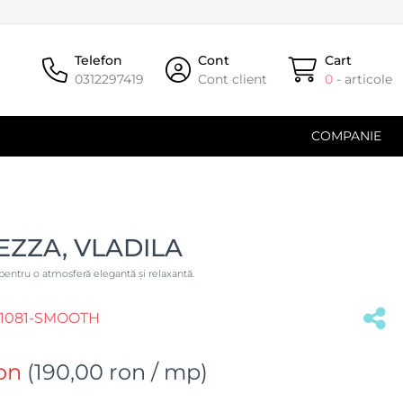
Telefon
Cont
Cart
0312297419
Cont client
0
- articole
COMPANIE
EZZA, VLADILA
t pentru o atmosferă elegantă și relaxantă.
1081-SMOOTH
on
(
190,00 ron
/ mp)