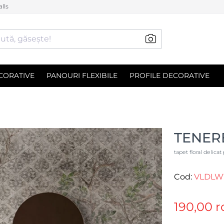
lls
ută, găsește!
CORATIVE
PANOURI FLEXIBILE
PROFILE DECORATIVE
TENER
tapet floral delica
Cod:
VLDLW
190,00 r