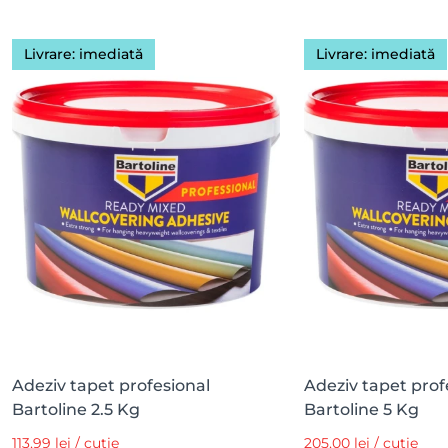
Livrare: imediată
Livrare: imediată
Adeziv tapet profesional
Adeziv tapet prof
Bartoline 2.5 Kg
Bartoline 5 Kg
113,99 lei / cutie
205,00 lei / cutie