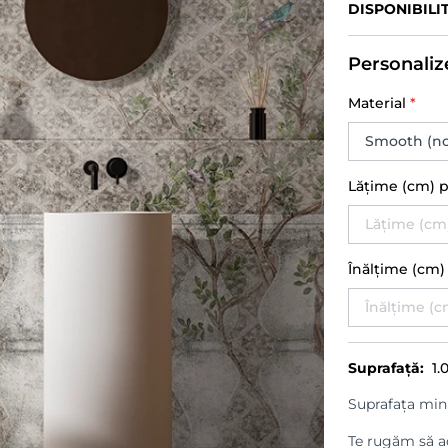
DISPONIBILI
Personaliz
Material
*
Lățime (cm) 
Înălțime (cm
Suprafață:
1.
Suprafața min
Te rugăm să ad