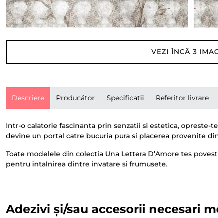
VEZI ÎNCĂ
3
IMAG
Descriere
Producător
Specificații
Referitor livrare
Intr-o calatorie fascinanta prin senzatii si estetica, opres
devine un portal catre bucuria pura si placerea provenite di
Toate modelele din colectia Una Lettera D’Amore tes povesti cu
pentru intalnirea dintre invatare si frumusete.
Adezivi și/sau accesorii necesari m