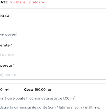
TATE:
7 - 12 zile lucrătoare
ează
perete
*
) perete
*
2
00
m
Cost:
190,00 ron
2
imă care poate fi comandată este de 1.00 m
.
augi la dimensiunile dorite 5cm / lățime și 5cm / înălțime,