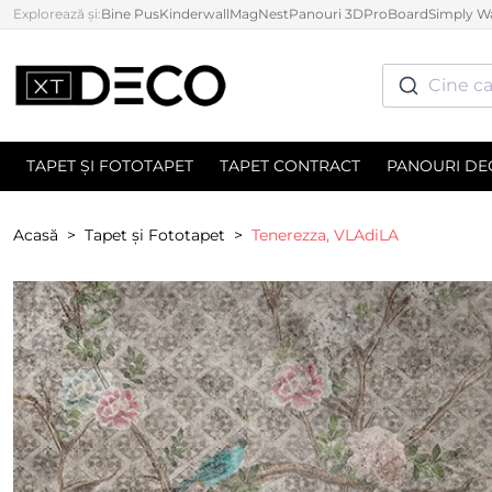
Explorează și:
Bine Pus
Kinderwall
MagNest
Panouri 3D
ProBoard
Simply Wa
Cine ca
TAPET ȘI FOTOTAPET
TAPET CONTRACT
PANOURI DE
Acasă
Tapet și Fototapet
Tenerezza, VLAdiLA