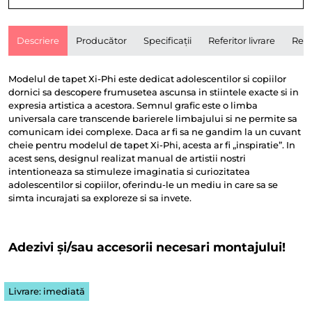
Descriere
Producător
Specificații
Referitor livrare
Rece
Modelul de tapet Xi-Phi este dedicat adolescentilor si copiilor
dornici sa descopere frumusetea ascunsa in stiintele exacte si in
expresia artistica a acestora. Semnul grafic este o limba
universala care transcende barierele limbajului si ne permite sa
comunicam idei complexe. Daca ar fi sa ne gandim la un cuvant
cheie pentru modelul de tapet Xi-Phi, acesta ar fi „inspiratie”. In
acest sens, designul realizat manual de artistii nostri
intentioneaza sa stimuleze imaginatia si curiozitatea
adolescentilor si copiilor, oferindu-le un mediu in care sa se
simta incurajati sa exploreze si sa invete.
Adezivi și/sau accesorii necesari montajului!
Livrare: imediată