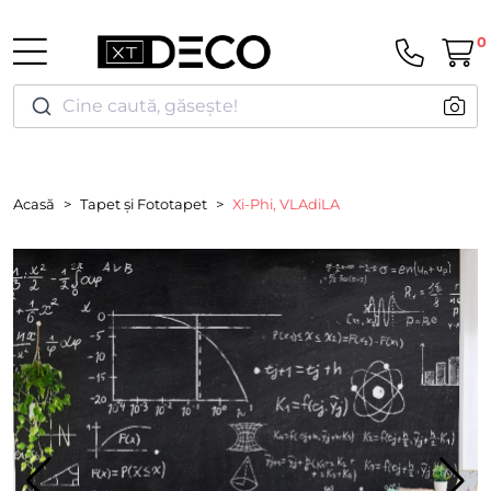
0
Cine caută, găsește!
Acasă
Tapet și Fototapet
Xi-Phi, VLAdiLA