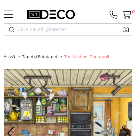
0
Cine caută, găsește!
Acasă
Tapet și Fototapet
The Kitchen, Photowall