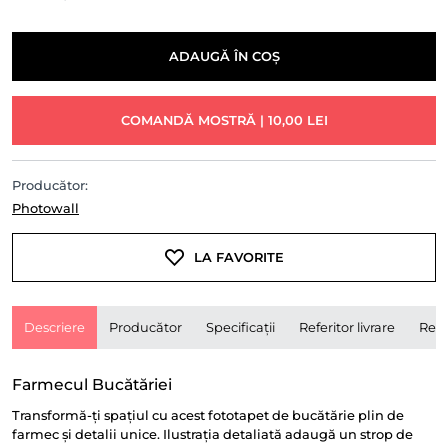
ADAUGĂ ÎN COȘ
COMANDĂ MOSTRĂ | 10,00 LEI
Producător:
Photowall
LA FAVORITE
Descriere
Producător
Specificații
Referitor livrare
Rece
Farmecul Bucătăriei
Transformă-ți spațiul cu acest fototapet de bucătărie plin de
farmec și detalii unice. Ilustrația detaliată adaugă un strop de