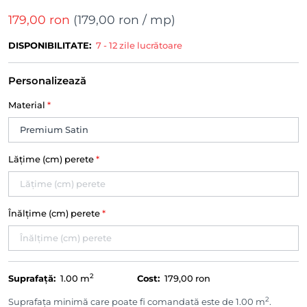
179,00 ron
(
179,00 ron
/ mp)
DISPONIBILITATE:
7 - 12 zile lucrătoare
Personalizează
Material
*
Lățime (cm) perete
*
Înălțime (cm) perete
*
2
Suprafață:
1.00
m
Cost:
179,00 ron
2
Suprafața minimă care poate fi comandată este de 1.00 m
.