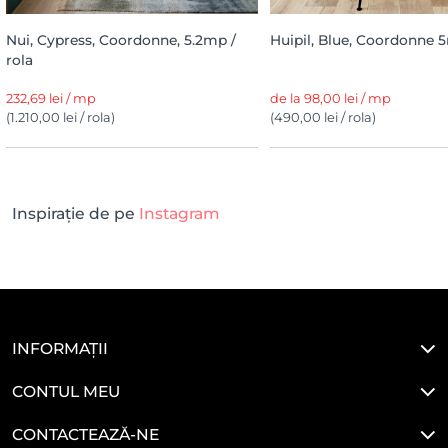
Nui, Cypress, Coordonne, 5.2mp /
Huipil, Blue, Coordonne 5
rola
232,69 lei / mp
de la 98,00 lei / mp
(1.210,00 lei / rola)
(490,00 lei / rola)
Inspirație de pe
Instagram
INFORMAȚII
CONTUL MEU
CONTACTEAZĂ-NE