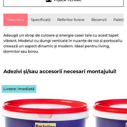
Descriere
Specificații
Referitor livrare
Recenzii
Paletă
Adaugă un strop de culoare și energie casei tale cu acest tapet
vibrant. Modelul cu dungi verticale în nuanțe de roz și portocaliu
creează un aspect dinamic și modern. Ideal pentru living,
dormitor sau birou.
Adezivi și/sau accesorii necesari montajului!
Livrare: imediată