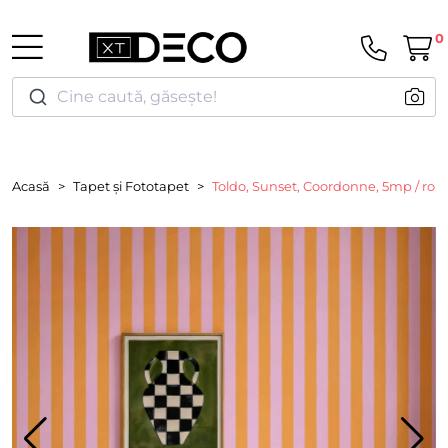
0
Cine caută, găsește!
Acasă
Tapet și Fototapet
Toldo, Sunset, Coordonne, 5mp / rola