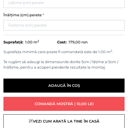
Înălțime (cm) perete
*
2
Suprafață:
1.00
m
Cost:
179,00 ron
2
Suprafața minimă care poate fi comandată este de 1.00 m
.
Te rugăm să adaugi la dimensiunile dorite 5cm / lățime și 5cm /
înălțime, pentru a acoperi pierderile rezultate la montaj.
ADAUGĂ ÎN COȘ
COMANDĂ MOSTRĂ | 10,00 LEI
VEZI CUM ARATĂ LA TINE ÎN CASĂ