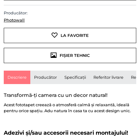
Producător:
Photowall
LA FAVORITE
FIȘIER TEHNIC
Descriere
Producător
Specificații
Referitor livrare
Rece
Transformă-ți camera cu un decor natural!
Acest fototapet creează o atmosferă calmă și relaxantă, ideală
pentru orice spațiu. Adu natura în casa ta cu acest design unic.
Adezivi și/sau accesorii necesari montajului!