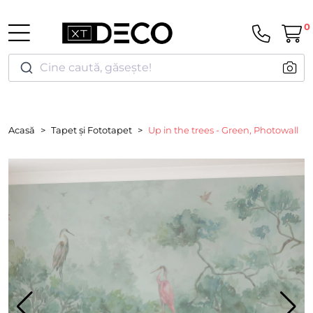
0
Cine caută, găsește!
Acasă
Tapet și Fototapet
Up in the trees - Green, Photowall