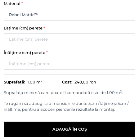
Material
*
Lățime (cm) perete
*
Înălțime (cm) perete
*
2
Suprafață:
1.00
m
Cost:
248,00 ron
2
Suprafața minimă care poate fi comandată este de 1.00 m
.
Te rugăm să adaugi la dimensiunile dorite 5cm / lățime și 5cm /
înălțime, pentru a acoperi pierderile rezultate la montaj.
ADAUGĂ ÎN COȘ