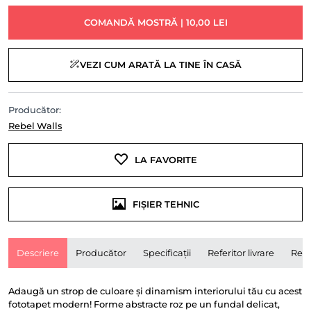
COMANDĂ MOSTRĂ | 10,00 LEI
VEZI CUM ARATĂ LA TINE ÎN CASĂ
Producător:
Rebel Walls
LA FAVORITE
FIȘIER TEHNIC
Descriere
Producător
Specificații
Referitor livrare
Rece
Adaugă un strop de culoare și dinamism interiorului tău cu acest
fototapet modern! Forme abstracte roz pe un fundal delicat,