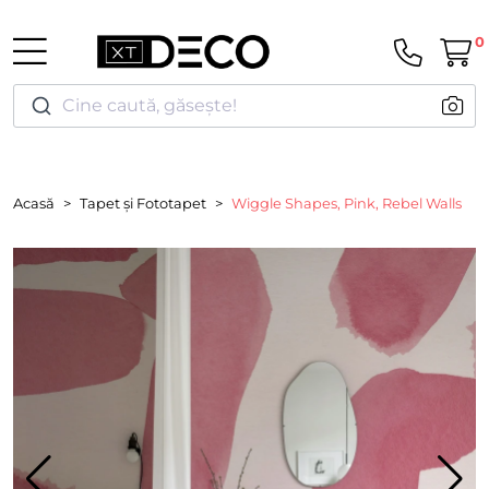
0
Cine caută, găsește!
Acasă
Tapet și Fototapet
Wiggle Shapes, Pink, Rebel Walls