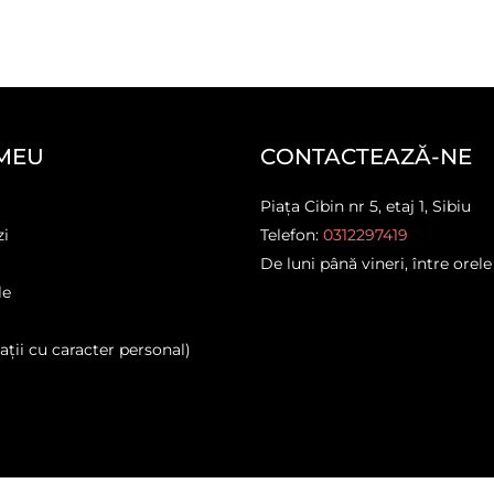
MEU
CONTACTEAZĂ-NE
Piața Cibin nr 5, etaj 1, Sibiu
zi
Telefon:
0312297419
De luni până vineri, între orele
le
ții cu caracter personal)