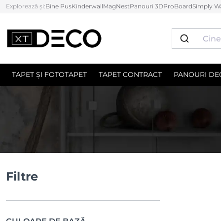
Explorează și:
Bine Pus
Kinderwall
MagNest
Panouri 3D
ProBoard
Simply Wa
TAPET ȘI FOTOTAPET
TAPET CONTRACT
PANOURI DE
Filtre