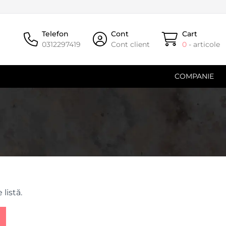
Telefon
Cont
Cart
0312297419
Cont client
0
- articole
COMPANIE
listă.