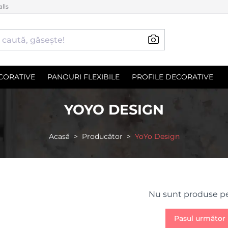
lls
CORATIVE
PANOURI FLEXIBILE
PROFILE DECORATIVE
YOYO DESIGN
Acasă
Producător
YoYo Design
Nu sunt produse pe 
Pasul următor