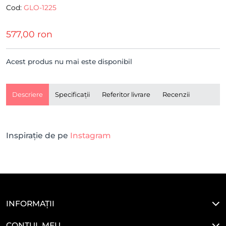
Cod:
GLO-1225
(#16096)
577,00 ron
Acest produs nu mai este disponibil
Descriere
Specificații
Referitor livrare
Recenzii
Inspirație de pe
Instagram
INFORMAȚII
CONTUL MEU