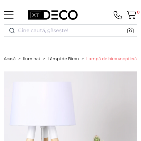
0
Cine caută, găsește!
Acasă
Iluminat
Lămpi de Birou
Lampă de birou/noptieră Os