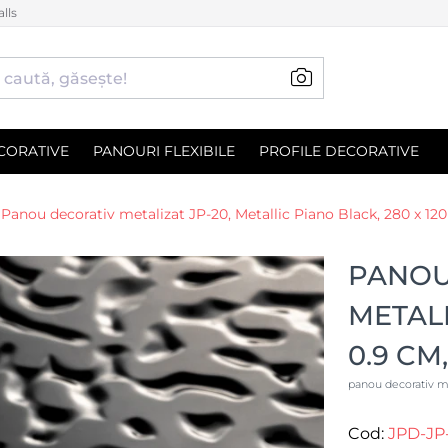
lls
CORATIVE
PANOURI FLEXIBILE
PROFILE DECORATIVE
Panou decorativ metalizat JP-20, Metallic Piano Black, 280 x 12
PANOU 
METALL
0.9 CM
panou decorativ m
Cod:
JPD-JP