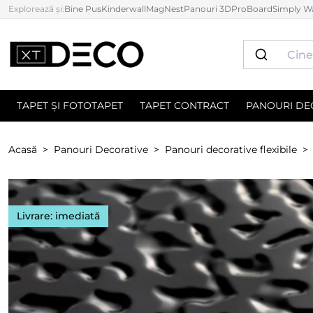
Explorează și:
Bine Pus
Kinderwall
MagNest
Panouri 3D
ProBoard
Simply Wa
TAPET ȘI FOTOTAPET
TAPET CONTRACT
PANOURI DE
Acasă
Panouri Decorative
Panouri decorative flexibile
Livrare: imediată