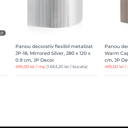
1
Panou decorativ flexibil metalizat
Panou deco
JP-18, Mirrored Silver, 280 x 120 x
Warm Capp
0.9 cm, JP Decor
cm, JP De
495,00 lei / mp
(1.663,20 lei / bucata)
495,00 lei 