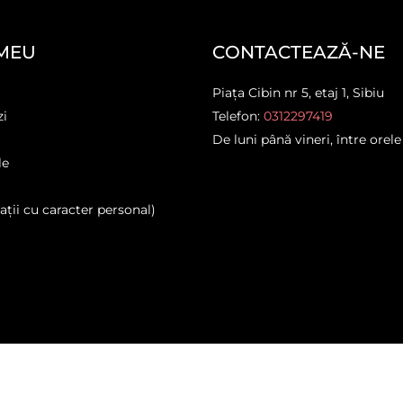
MEU
CONTACTEAZĂ-NE
Piața Cibin nr 5, etaj 1, Sibiu
zi
Telefon:
0312297419
De luni până vineri, între orele
le
ții cu caracter personal)