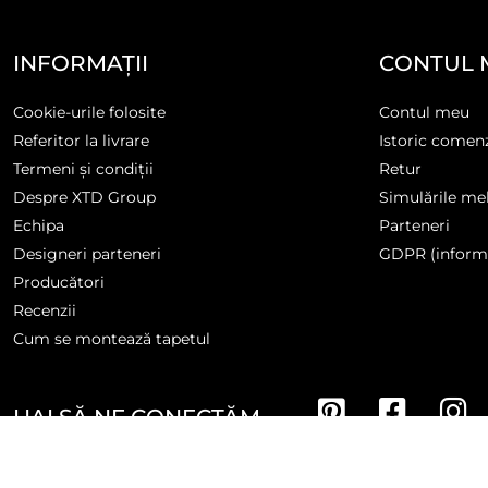
INFORMAȚII
CONTUL 
Cookie-urile folosite
Contul meu
Referitor la livrare
Istoric comen
Termeni și condiții
Retur
Despre XTD Group
Simulările me
Echipa
Parteneri
Designeri parteneri
GDPR (informa
Producători
Recenzii
Cum se montează tapetul
HAI SĂ NE CONECTĂM
Developed By
Glove