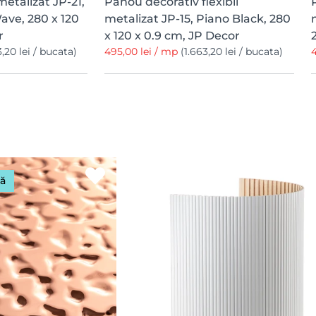
etalizat JP-21,
Panou decorativ flexibil
ave, 280 x 120
metalizat JP-15, Piano Black, 280
r
x 120 x 0.9 cm, JP Decor
3,20 lei / bucata)
495,00 lei / mp
(1.663,20 lei / bucata)
4
tă