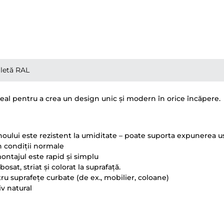
letă RAL
deal pentru a crea un design unic și modern în orice încăpere.
panoului este rezistent la umiditate – poate suporta expunerea 
 în condiții normale
montajul este rapid și simplu
osat, striat și colorat la suprafață.
ntru suprafețe curbate (de ex., mobilier, coloane)
iv natural