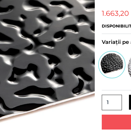
1.663,20
DISPONIBILI
Variații p