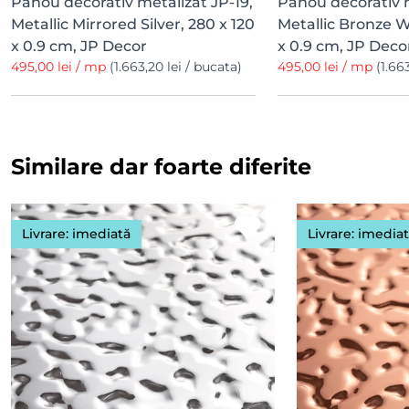
Panou decorativ metalizat JP-19,
Panou decorativ m
Metallic Mirrored Silver, 280 x 120
Metallic Bronze W
x 0.9 cm, JP Decor
x 0.9 cm, JP Deco
495,00 lei / mp
(1.663,20 lei / bucata)
495,00 lei / mp
(1.66
Similare dar foarte diferite
Livrare: imediată
Livrare: imedia