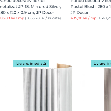
Panou decorativ flexibil
Panou decorativ flexi
metalizat JP-18, Mirrored Silver,
Pastel Blush, 280 x 
280 x 120 x 0.9 cm, JP Decor
JP Decor
95,00 lei / mp
(1.663,20 lei / bucata)
495,00 lei / mp
(1.663,2
Livrare: imediată
Livrare: 