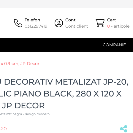
Telefon
Cont
Cart
0312297419
Cont client
0
- articole
COMPANIE
0 x 0.9 cm, JP Decor
DECORATIV METALIZAT JP-20,
IC PIANO BLACK, 280 X 120 X
, JP DECOR
etalizat negru - design modern
-20
(#37113)