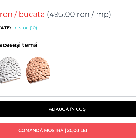
 ron
/ bucata
(
495,00 ron
/ mp)
TATE:
În stoc (10)
e aceeași temă
ADAUGĂ ÎN COȘ
COMANDĂ MOSTRĂ | 20,00 LEI