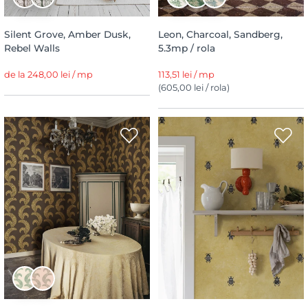
Silent Grove, Amber Dusk,
Leon, Charcoal, Sandberg,
Rebel Walls
5.3mp / rola
de la 248,00 lei / mp
113,51 lei / mp
(605,00 lei / rola)