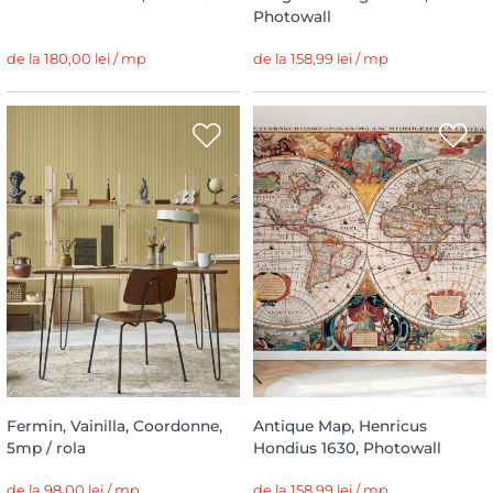
Photowall
de la 180,00 lei / mp
de la 158,99 lei / mp
Fermin, Vainilla, Coordonne,
Antique Map, Henricus
5mp / rola
Hondius 1630, Photowall
de la 98,00 lei / mp
de la 158,99 lei / mp