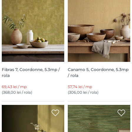
Fibras 7, Coordonne, 5.3mp /
Canamo 5, Coordonne, 5.3mp
rola
/ rola
69,43 lei / mp
57,74 lei / mp
(368,00 lei / rola)
(306,00 lei / rola)