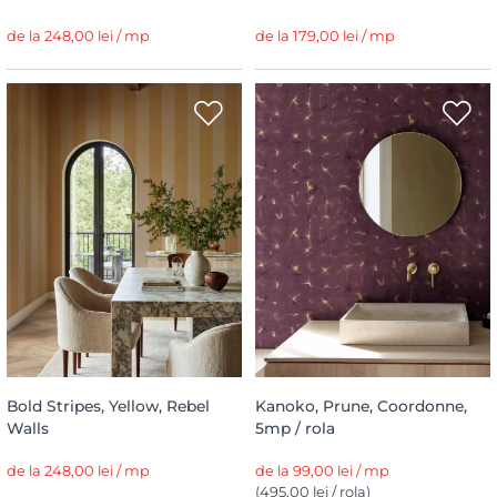
de la 248,00 lei / mp
de la 179,00 lei / mp
Bold Stripes, Yellow, Rebel
Kanoko, Prune, Coordonne,
Walls
5mp / rola
de la 248,00 lei / mp
de la 99,00 lei / mp
(495,00 lei / rola)