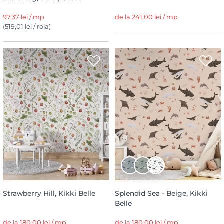
97,37 lei / mp
de la 241,00 lei / mp
(519,01 lei / rola)
Strawberry Hill, Kikki Belle
Splendid Sea - Beige, Kikki
Belle
de la 180,00 lei / mp
de la 180,00 lei / mp