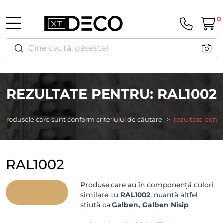
0
Cine caută, găsește!
REZULTATE PENTRU: RAL1002
Produsele care sunt conform criteriului de căutare
rezultate pentr
RAL1002
Produse care au în componență culori
similare cu
RAL1002
, nuanță altfel
știută ca
Galben, Galben Nisip