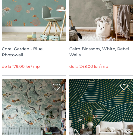
Coral Garden - Blue,
Calm Blossom, White, Rebel
Photowall
Walls
de la 179,00 lei / mp
de la 248,00 lei / mp