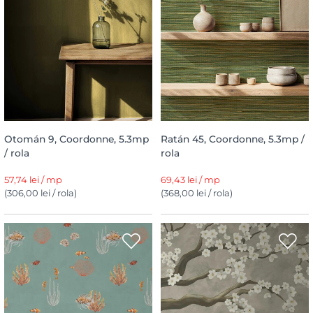
Otomán 9, Coordonne, 5.3mp
Ratán 45, Coordonne, 5.3mp /
/ rola
rola
57,74 lei / mp
69,43 lei / mp
(306,00 lei / rola)
(368,00 lei / rola)